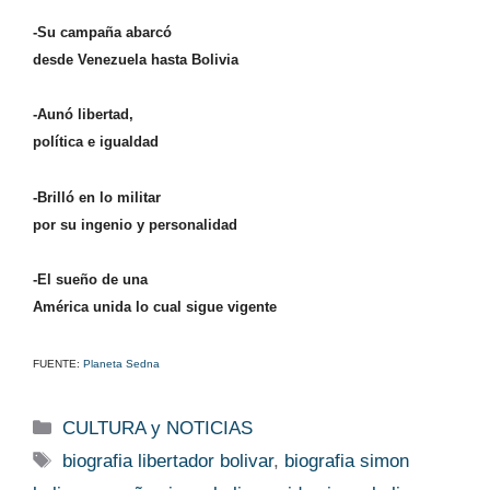
-Su campaña abarcó
desde Venezuela hasta Bolivia
-Aunó libertad,
política e igualdad
-Brilló en lo militar
por su ingenio y personalidad
-El sueño de una
América unida lo cual sigue vigente
FUENTE:
Planeta Sedna
Categorías
CULTURA y NOTICIAS
Etiquetas
biografia libertador bolivar
,
biografia simon