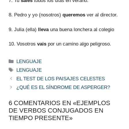
7. Tu
sales
todos los días en verano.
8. Pedro y yo (nosotros)
queremos
ver al director.
9. Julia (ella)
lleva
una buena lonchera al colegio
10. Vosotros
vais
por un camino algo peligroso.
Categorías
LENGUAJE
Etiquetas
LENGUAJE
EL TEST DE LOS PAISAJES CELESTES
¿QUÉ ES EL SÍNDROME DE ASPERGER?
6 COMENTARIOS EN «EJEMPLOS
DE VERBOS CONJUGADOS EN
TIEMPO PRESENTE»