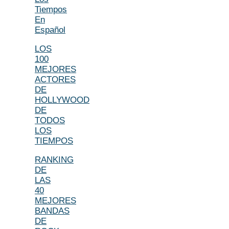
Tiempos
En
Español
LOS
100
MEJORES
ACTORES
DE
HOLLYWOOD
DE
TODOS
LOS
TIEMPOS
RANKING
DE
LAS
40
MEJORES
BANDAS
DE