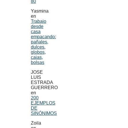
80
Yasmina
en
Trabajo
desde
casa
empacando:
pañales,
dulces,
globos,
cajas,
bolsas
JOSE
LUIS
ESTRADA
GUERRERO
en
200
EJEMPLOS
DE
SINÓNIMOS
Zoila