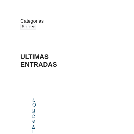
Categorías
ULTIMAS
ENTRADAS
¿
Q
u
é
e
s
l