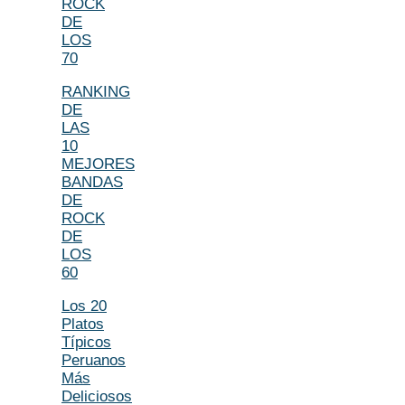
ROCK
DE
LOS
70
RANKING
DE
LAS
10
MEJORES
BANDAS
DE
ROCK
DE
LOS
60
Los 20
Platos
Típicos
Peruanos
Más
Deliciosos