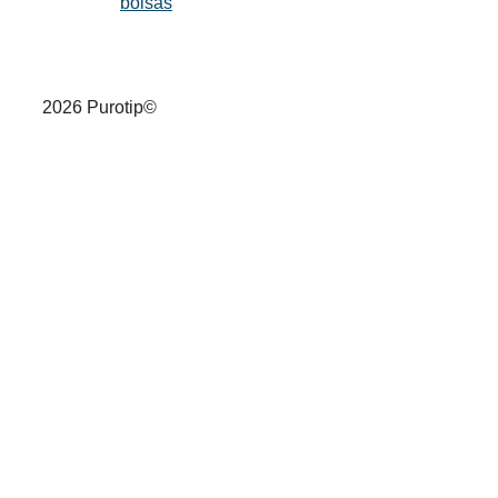
bolsas
2026 Purotip©