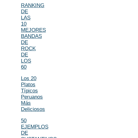
RANKING
DE
LAS
10
MEJORES
BANDAS
DE
ROCK
DE
LOS
60
Los 20
Platos
Típicos
Peruanos
Más
Deliciosos
50
EJEMPLOS
DE