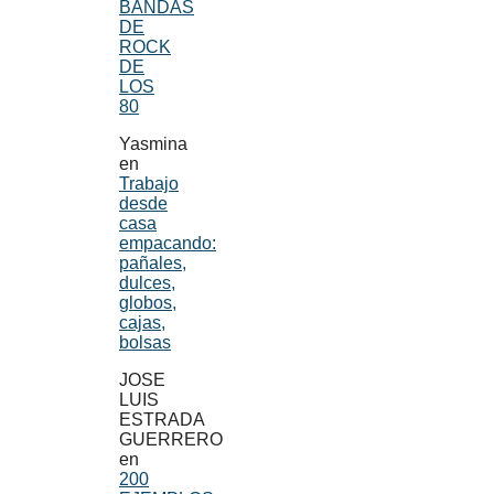
BANDAS
DE
ROCK
DE
LOS
80
Yasmina
en
Trabajo
desde
casa
empacando:
pañales,
dulces,
globos,
cajas,
bolsas
JOSE
LUIS
ESTRADA
GUERRERO
en
200