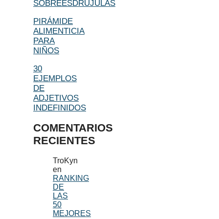
SOBREESDRÚJULAS
PIRÁMIDE
ALIMENTICIA
PARA
NIÑOS
30
EJEMPLOS
DE
ADJETIVOS
INDEFINIDOS
COMENTARIOS
RECIENTES
TroKyn
en
RANKING
DE
LAS
50
MEJORES