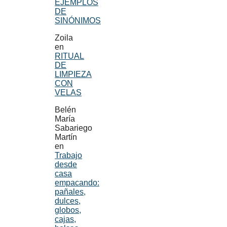
EJEMPLOS
DE
SINÓNIMOS
Zoila
en
RITUAL
DE
LIMPIEZA
CON
VELAS
Belén
María
Sabariego
Martín
en
Trabajo
desde
casa
empacando:
pañales,
dulces,
globos,
cajas,