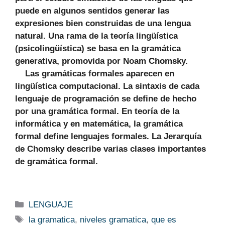
puede en algunos sentidos generar las
expresiones bien construidas de una lengua
natural. Una rama de la teoría lingüística
(psicolingüística) se basa en la gramática
generativa, promovida por Noam Chomsky.
Las gramáticas formales aparecen en
lingüística computacional. La sintaxis de cada
lenguaje de programación se define de hecho
por una gramática formal. En teoría de la
informática y en matemática, la gramática
formal define lenguajes formales. La Jerarquía
de Chomsky describe varias clases importantes
de gramática formal.
Categorías
LENGUAJE
Etiquetas
la gramatica
,
niveles gramatica
,
que es