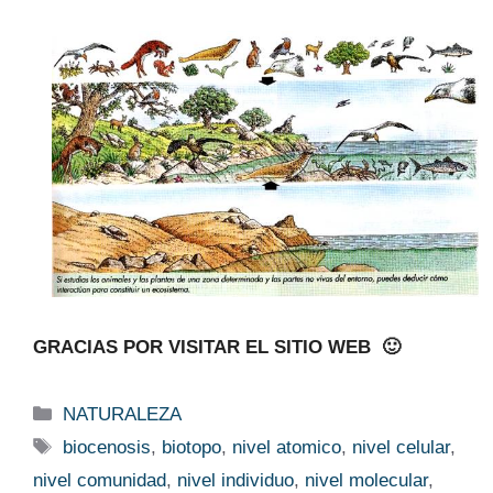
GRACIAS POR VISITAR EL SITIO WEB 🙂
Categorías
NATURALEZA
Etiquetas
biocenosis
,
biotopo
,
nivel atomico
,
nivel celular
,
nivel comunidad
,
nivel individuo
,
nivel molecular
,