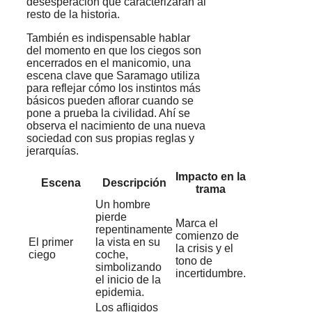
desesperación que caracterizarán al
resto de la historia.
También es indispensable hablar
del momento en que los ciegos son
encerrados en el manicomio, una
escena clave que Saramago utiliza
para reflejar cómo los instintos más
básicos pueden aflorar cuando se
pone a prueba la civilidad. Ahí se
observa el nacimiento de una nueva
sociedad con sus propias reglas y
jerarquías.
Impacto en la
Escena
Descripción
trama
Un hombre
pierde
Marca el
repentinamente
comienzo de
El primer
la vista en su
la crisis y el
ciego
coche,
tono de
simbolizando
incertidumbre.
el inicio de la
epidemia.
Los afligidos