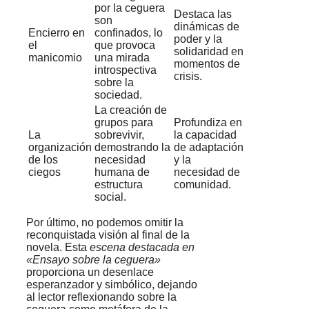
por la ceguera
Destaca las
son
dinámicas de
Encierro en
confinados, lo
poder y la
el
que provoca
solidaridad en
manicomio
una mirada
momentos de
introspectiva
crisis.
sobre la
sociedad.
La creación de
grupos para
Profundiza en
La
sobrevivir,
la capacidad
organización
demostrando la
de adaptación
de los
necesidad
y la
ciegos
humana de
necesidad de
estructura
comunidad.
social.
Por último, no podemos omitir la
reconquistada visión al final de la
novela. Esta
escena destacada en
«Ensayo sobre la ceguera»
proporciona un desenlace
esperanzador y simbólico, dejando
al lector reflexionando sobre la