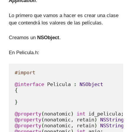
Application
.
Lo primero que vamos a hacer es crear una clase
que contendrá los valores de las películas.
Creamos un
NSObject
.
En Pelicula.h:
#import 
@interface
 Pelicula 
:
NSObject
{
}
@property
(
nonatomic
)
int
@property
(
nonatomic, retain
)
NSString
*
@property
(
nonatomic, retain
)
NSString
*
@property
(
nonatomic
)
int
 anio;
