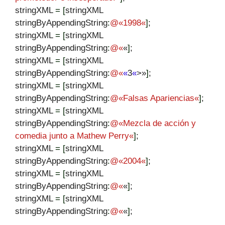
stringXML
=
[
stringXML
stringByAppendingString
:
@
«
1998
«
]
;
stringXML
=
[
stringXML
stringByAppendingString
:
@
«
«
]
;
stringXML
=
[
stringXML
stringByAppendingString
:
@
«
«
3
«
>»
]
;
stringXML
=
[
stringXML
stringByAppendingString
:
@
«
Falsas Apariencias
«
]
;
stringXML
=
[
stringXML
stringByAppendingString
:
@
«
Mezcla de acción y
comedia junto a Mathew Perry
«
]
;
stringXML
=
[
stringXML
stringByAppendingString
:
@
«
2004
«
]
;
stringXML
=
[
stringXML
stringByAppendingString
:
@
«
«
]
;
stringXML
=
[
stringXML
stringByAppendingString
:
@
«
«
]
;