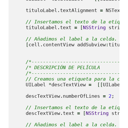
    tituloLabel.textAlignment 
=
 NSTextAl
// Insertamos el texto de la etique
    tituloLabel.text 
=
[
NSString
 string
// Añadimos el label a la celda.
[
cell.contentView addSubview
:
titulo
/*---------------------------------
/* DESCRIPCIÓN DE PELÍCULA         
/*---------------------------------
// Creamos una etiqueta para la cel
    UILabel 
*
descTextView 
=
[
[
UILabel 
    descTextView.numberOfLines 
=
2
;

// Insertamos el texto de la etique
    descTextView.text 
=
[
NSString
 strin
// Añadimos el label a la celda.