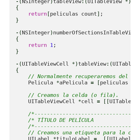
-
(
NSInteger
)
tableView
:
(
UITableView 
*
)
ta
{
return
[
peliculas count
]
}
-
(
NSInteger
)
numberOfSectionsInTableView
{
return
1
}
-
(
UITableViewCell 
*
)
tableView
:
(
UITableV
{
// Normalmente recuperaremos del ar
    Pelicula 
*
aPelicula 
=
[
peliculas ob
// Creamos la celda (o fila).
    UITableViewCell 
*
cell 
=
[
[
UITableVi
/*---------------------------------
/* TÍTULO DE PELÍCULA              
/*---------------------------------
// Creamos una etiqueta para la cel
    UILabel 
*
tituloLabel 
=
[
[
UILabel a