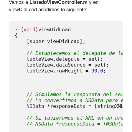
Vamos a
ListadoViewController.m
y en
viewDidLoad añadimos lo siguiente:
-
(
void
)
{
[
super viewDidLoad
]
;

// Establecemos el delegate de la t
    tableView.delegate 
=
 self;

    tableView.dataSource 
=
 self;

    tableView.rowHeight 
=
90.0
;

// Simulamos la respuesta del servi
// Lo convertimos a NSData para evi
NSData
*
responseData 
=
[
stringXML d
// Si tuvieramos el XML en un archi
// NSData *responseData = [NSData d