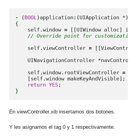
-
(
BOOL
)
application
:
(
UIApplication 
*
)
ap
{
    self.window 
=
[
[
UIWindow alloc
]
 ini
// Override point for customization
    self.viewController 
=
[
[
ViewControl
    UINavigationController 
*
navControll
    self.window.rootViewController 
=
 nav
[
self.window makeKeyAndVisible
]
;

return
YES
}
Én viewController.xib insertamos dos botones.
Y les asignamos el tag 0 y 1 respectivamente.