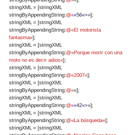
stringXML
=
[
stringXML
stringByAppendingString
:
@
«
«
56
«
>»
]
;
stringXML
=
[
stringXML
stringByAppendingString
:
@
«
El motorista
fantasma
«
]
;
stringXML
=
[
stringXML
stringByAppendingString
:
@
«
Porque morir con una
moto no es decir adios
«
]
;
stringXML
=
[
stringXML
stringByAppendingString
:
@
«
2007
«
]
;
stringXML
=
[
stringXML
stringByAppendingString
:
@
«
«
]
;
stringXML
=
[
stringXML
stringByAppendingString
:
@
«
«
42
«
>»
]
;
stringXML
=
[
stringXML
stringByAppendingString
:
@
«
La búsqueda
«
]
;
stringXML
=
[
stringXML