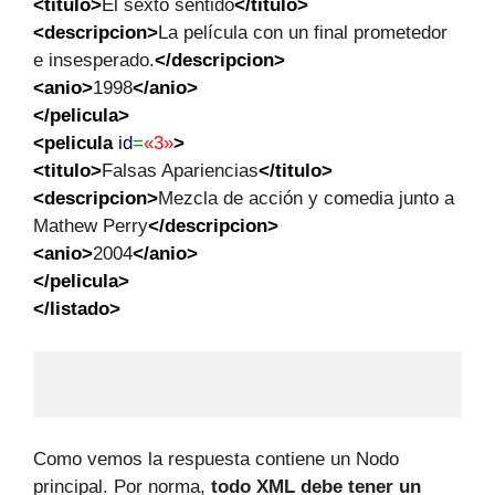
<titulo
>
El sexto sentido
</titulo
>
<descripcion
>
La película con un final prometedor
e insesperado.
</descripcion
>
<anio
>
1998
</anio
>
</pelicula
>
<pelicula
id
=
«3»
>
<titulo
>
Falsas Apariencias
</titulo
>
<descripcion
>
Mezcla de acción y comedia junto a
Mathew Perry
</descripcion
>
<anio
>
2004
</anio
>
</pelicula
>
</listado
>
Como vemos la respuesta contiene un Nodo
principal. Por norma,
todo XML debe tener un