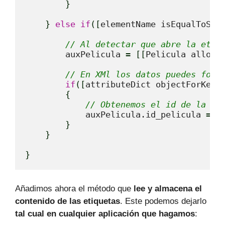
}
}
else
if
(
[
elementName isEqualToStr
// Al detectar que abre la etiq
        auxPelicula 
=
[
[
Pelicula alloc
]
// En XMl los datos puedes form
if
(
[
attributeDict objectForKey
:
{
// Obtenemos el id de la pe
            auxPelicula.id_pelicula 
=
[
}
}
}
Añadimos ahora el método que
lee y almacena el
contenido de las etiquetas
. Este podemos dejarlo
tal cual en cualquier aplicación que hagamos
: