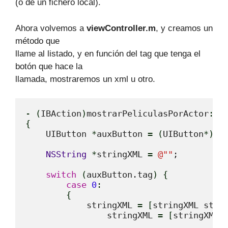
(o de un fichero local).
Ahora volvemos a
viewController.m
, y creamos un
método que
llame al listado, y en función del tag que tenga el
botón que hace la
llamada, mostraremos un xml u otro.
-
(
IBAction
)
mostrarPeliculasPorActor
:
(
i
{
    UIButton 
*
auxButton 
=
(
UIButton
*
)
sen
NSString
*
stringXML 
=
@
""
;

switch
(
auxButton.tag
)
{
case
0
:
{
            stringXML 
=
[
stringXML stri
                stringXML 
=
[
stringXML 