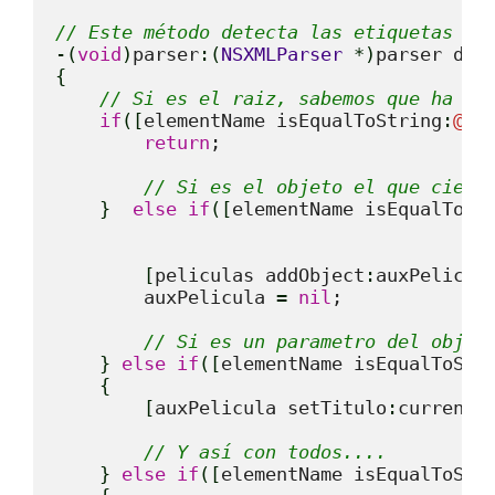
// Este método detecta las etiquetas qu
-
(
void
)
parser
:
(
NSXMLParser
*
)
parser did
{
// Si es el raiz, sabemos que ha te
if
(
[
elementName isEqualToString
:
@
"l
return
;

// Si es el objeto el que cierr
}
else
if
(
[
elementName isEqualToSt
[
peliculas addObject
:
auxPelicul
        auxPelicula 
=
nil
;

// Si es un parametro del objet
}
else
if
(
[
elementName isEqualToStr
{
[
auxPelicula setTitulo
:
currentE
// Y así con todos....
}
else
if
(
[
elementName isEqualToStr