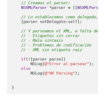
// Creamos el parser:
NSXMLParser
*
parser 
=
[
[
NSXMLParser
// Lo establecemos como delegado, y
[
parser setDelegate
:
self
]
;

// Y parseamos el XML, a falta de a
// - Etiquetas sin cerrar
// - Mala sintaxis
// - Problemas de codificación
// - XML sin etiqueta raiz
if
(
!
[
parser parse
]
)
        NSLog
(
@
"Error al parsear"
)
;

else
        NSLog
(
@
"OK Parsing"
)
;

}