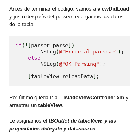
Antes de terminar el código, vamos a
viewDidLoad
y justo después del parseo recargamos los datos
de la tabla:
if
(
!
[
parser parse
]
)
        NSLog
(
@
"Error al parsear"
)
;

else
        NSLog
(
@
"OK Parsing"
)
;

[
tableView reloadData
]
;
Por último queda ir al
ListadoViewController.xib
y
arrastrar un
tableView
.
Le asignamos el
IBOutlet de tableView, y las
propiedades delegate y datasource
: