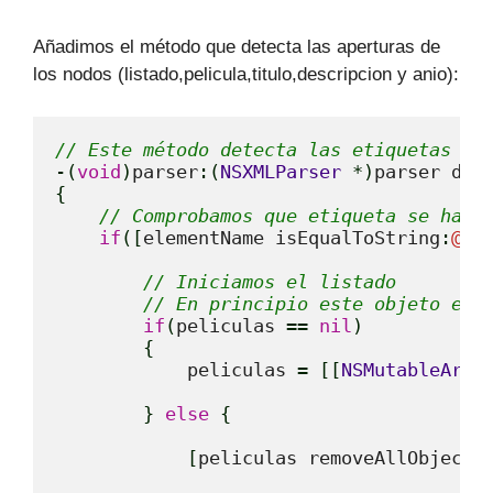
Añadimos el método que detecta las aperturas de
los nodos (listado,pelicula,titulo,descripcion y anio):
// Este método detecta las etiquetas qu
-
(
void
)
parser
:
(
NSXMLParser
*
)
parser did
{
// Comprobamos que etiqueta se ha d
if
(
[
elementName isEqualToString
:
@
"l
// Iniciamos el listado
// En principio este objeto es 
if
(
peliculas 
==
nil
)
{
            peliculas 
=
[
[
NSMutableArra
}
else
{
[
peliculas removeAllObjects