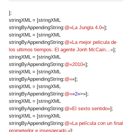
]
;
stringXML
=
[
stringXML
stringByAppendingString
:
@
«
La Jungla 4.0
«
]
;
stringXML
=
[
stringXML
stringByAppendingString
:
@
«
La mejor pelicula de
los ultimos tiempos. El agente Jonh McCain…
«
]
;
stringXML
=
[
stringXML
stringByAppendingString
:
@
«
2010
«
]
;
stringXML
=
[
stringXML
stringByAppendingString
:
@
«
«
]
;
stringXML
=
[
stringXML
stringByAppendingString
:
@
«
«
2
«
>»
]
;
stringXML
=
[
stringXML
stringByAppendingString
:
@
«
El sexto sentido
«
]
;
stringXML
=
[
stringXML
stringByAppendingString
:
@
«
La película con un final
prometedor e insesperado.
«
]
;