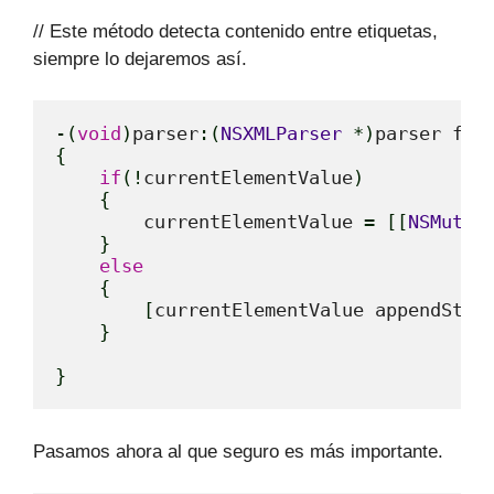
// Este método detecta contenido entre etiquetas,
siempre lo dejaremos así.
-
(
void
)
parser
:
(
NSXMLParser
*
)
parser fou
{
if
(
!
currentElementValue
)
{
        currentElementValue 
=
[
[
NSMutab
}
else
{
[
currentElementValue appendStri
}
}
Pasamos ahora al que seguro es más importante.