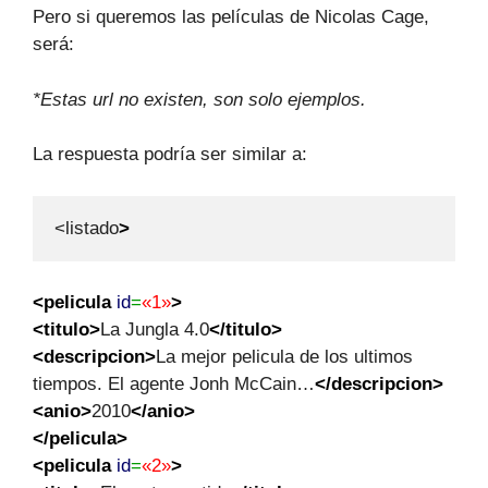
Pero si queremos las películas de Nicolas Cage,
será:
*Estas url no existen, son solo ejemplos.
La respuesta podría ser similar a:
<listado
>
<pelicula
id
=
«1»
>
<titulo
>
La Jungla 4.0
</titulo
>
<descripcion
>
La mejor pelicula de los ultimos
tiempos. El agente Jonh McCain…
</descripcion
>
<anio
>
2010
</anio
>
</pelicula
>
<pelicula
id
=
«2»
>