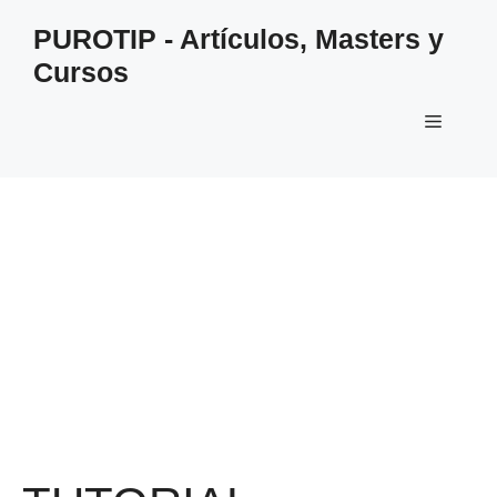
Saltar
PUROTIP - Artículos, Masters y
al
Cursos
contenido
Menú