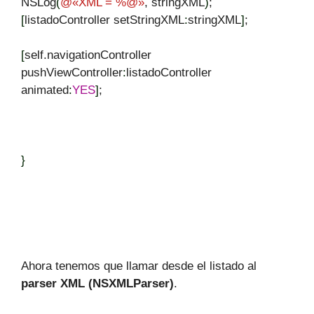
NSLog
(
@
«XML = %@»
, stringXML
)
;
[
listadoController setStringXML
:
stringXML
]
;
[
self.navigationController
pushViewController
:
listadoController
animated
:
YES
]
;
}
Ahora tenemos que llamar desde el listado al
parser XML (NSXMLParser)
.