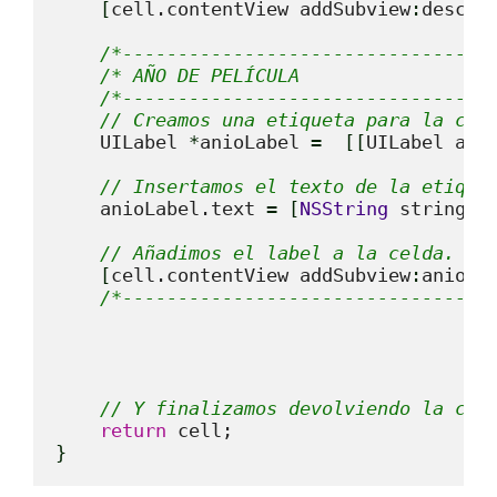
[
cell.contentView addSubview
:
descTe
/*---------------------------------
/* AÑO DE PELÍCULA                 
/*---------------------------------
// Creamos una etiqueta para la cel
    UILabel 
*
anioLabel 
=
[
[
UILabel all
// Insertamos el texto de la etique
    anioLabel.text 
=
[
NSString
 stringWi
// Añadimos el label a la celda.
[
cell.contentView addSubview
:
anioLa
/*---------------------------------
// Y finalizamos devolviendo la cel
return
}