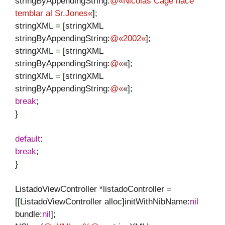
stringByAppendingString
:
@
«
Nicolas Cage hace
temblar al Sr.Jones
«
]
;
stringXML
=
[
stringXML
stringByAppendingString
:
@
«
2002
«
]
;
stringXML
=
[
stringXML
stringByAppendingString
:
@
«
«
]
;
stringXML
=
[
stringXML
stringByAppendingString
:
@
«
«
]
;
break
;
}
default
:
break
;
}
ListadoViewController
*
listadoController
=
[
[
ListadoViewController alloc
]
initWithNibName
:
nil
bundle
:
nil
]
;