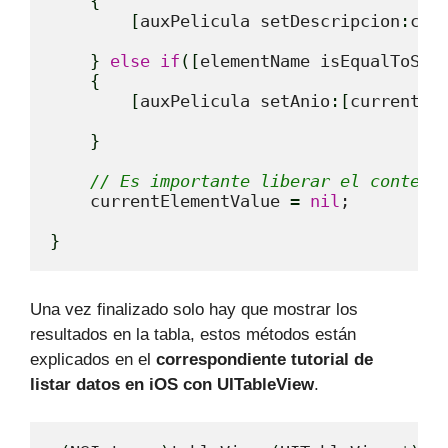
{
[
auxPelicula setDescripcion
:
cur
}
else
if
(
[
elementName isEqualToStr
{
[
auxPelicula setAnio
:
[
currentEl
}
// Es importante liberar el conteni
    currentElementValue 
=
nil
;

}
Una vez finalizado solo hay que mostrar los
resultados en la tabla, estos métodos están
explicados en el
correspondiente tutorial de
listar datos en iOS con UITableView
.