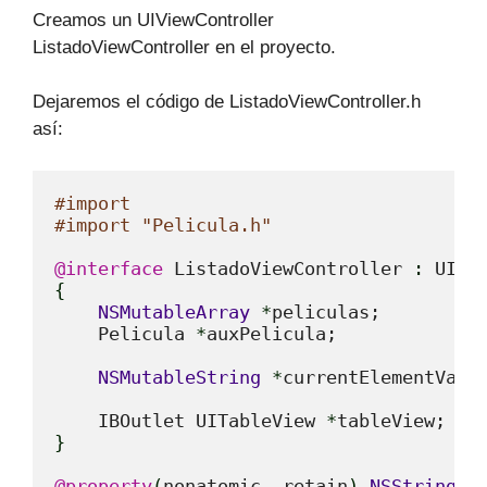
Creamos un UIViewController
ListadoViewController en el proyecto.
Dejaremos el código de ListadoViewController.h
así:
#import 
#import "Pelicula.h"
@interface
 ListadoViewController 
:
 UIVi
{
NSMutableArray
*
peliculas;

    Pelicula 
*
auxPelicula;

NSMutableString
*
currentElementValue
    IBOutlet UITableView 
*
}
@property
(
nonatomic, retain
)
NSString
*