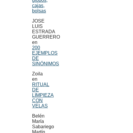
globos,
cajas,
bolsas
JOSE
LUIS
ESTRADA
GUERRERO
en
200
EJEMPLOS
DE
SINÓNIMOS
Zoila
en
RITUAL
DE
LIMPIEZA
CON
VELAS
Belén
María
Sabariego
Martín