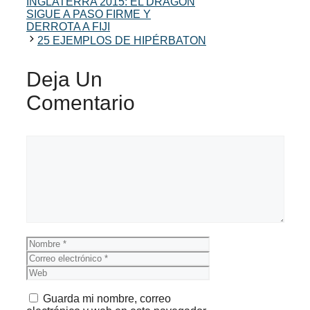
INGLATERRA 2015: EL DRAGÓN
SIGUE A PASO FIRME Y
DERROTA A FIJI
25 EJEMPLOS DE HIPÉRBATON
Deja Un
Comentario
Comentario
Nombre
Correo
electrónico
Web
Guarda mi nombre, correo