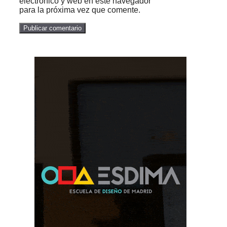
electrónico y web en este navegador
para la próxima vez que comente.