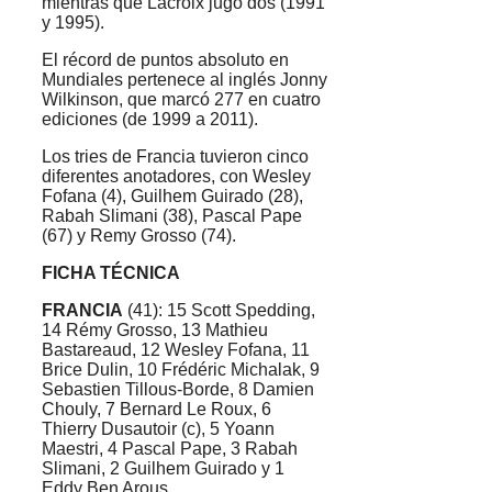
mientras que Lacroix jugó dos (1991
y 1995).
El récord de puntos absoluto en
Mundiales pertenece al inglés Jonny
Wilkinson, que marcó 277 en cuatro
ediciones (de 1999 a 2011).
Los tries de Francia tuvieron cinco
diferentes anotadores, con Wesley
Fofana (4), Guilhem Guirado (28),
Rabah Slimani (38), Pascal Pape
(67) y Remy Grosso (74).
FICHA TÉCNICA
FRANCIA
(41): 15 Scott Spedding,
14 Rémy Grosso, 13 Mathieu
Bastareaud, 12 Wesley Fofana, 11
Brice Dulin, 10 Frédéric Michalak, 9
Sebastien Tillous-Borde, 8 Damien
Chouly, 7 Bernard Le Roux, 6
Thierry Dusautoir (c), 5 Yoann
Maestri, 4 Pascal Pape, 3 Rabah
Slimani, 2 Guilhem Guirado y 1
Eddy Ben Arous.