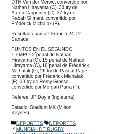
DTH Van der Merwe, convertido por
Nathan Hirayama (C), 33´try de
Aaron Carpenter (C), 37´try de
Rabah Slimani, convertido por
Frédérick Michalak (F).
Resultado parcial: Francia 24-12
Canadá
PUNTOS EN EL SEGUNDO
TIEMPO: 2´penal de Nathan
Hirayama (C), 15´penal de Nathan
Hirayama (C), 18´penal de Frédérick
Michalak (F), 26´try de Pascal Pape,
convertido por Frédérick Michalak
(F), 33´try de Remy Grosso,
convertido por Morgan Parra (F).
Referee: JP Doyle (Inglaterra).
Estadio: Stadium MK (Milton
Keynes).
Categorías
Etiquetas
DEPORTES
DEPORTES
MUNDIAL DE RUGBY