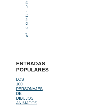
e
n
t
e
s
d
e
I
A
ENTRADAS
POPULARES
LOS
100
PERSONAJES
DE
DIBUJOS
ANIMADOS