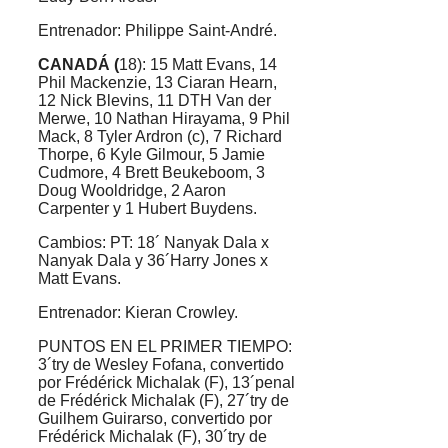
Entrenador: Philippe Saint-André.
CANADÁ (
18): 15 Matt Evans, 14
Phil Mackenzie, 13 Ciaran Hearn,
12 Nick Blevins, 11 DTH Van der
Merwe, 10 Nathan Hirayama, 9 Phil
Mack, 8 Tyler Ardron (c), 7 Richard
Thorpe, 6 Kyle Gilmour, 5 Jamie
Cudmore, 4 Brett Beukeboom, 3
Doug Wooldridge, 2 Aaron
Carpenter y 1 Hubert Buydens.
Cambios: PT: 18´ Nanyak Dala x
Nanyak Dala y 36´Harry Jones x
Matt Evans.
Entrenador: Kieran Crowley.
PUNTOS EN EL PRIMER TIEMPO:
3´try de Wesley Fofana, convertido
por Frédérick Michalak (F), 13´penal
de Frédérick Michalak (F), 27´try de
Guilhem Guirarso, convertido por
Frédérick Michalak (F), 30´try de