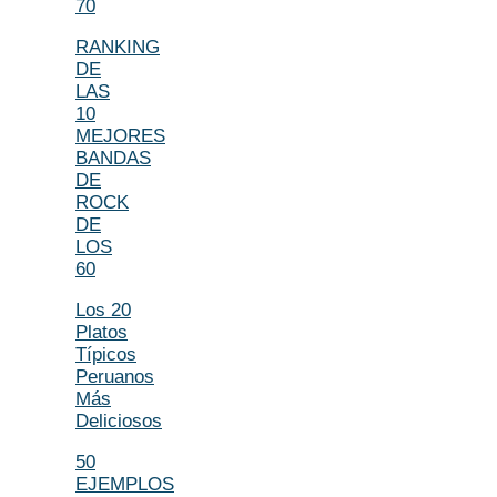
70
RANKING
DE
LAS
10
MEJORES
BANDAS
DE
ROCK
DE
LOS
60
Los 20
Platos
Típicos
Peruanos
Más
Deliciosos
50
EJEMPLOS