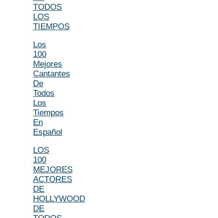
TODOS
LOS
TIEMPOS
Los
100
Mejores
Cantantes
De
Todos
Los
Tiempos
En
Español
LOS
100
MEJORES
ACTORES
DE
HOLLYWOOD
DE