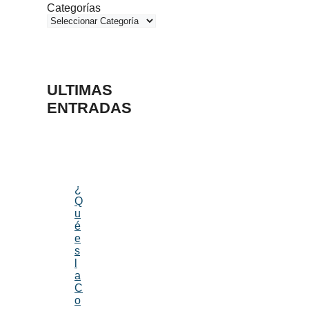
Categorías
ULTIMAS
ENTRADAS
¿
Q
u
é
e
s
l
a
C
o