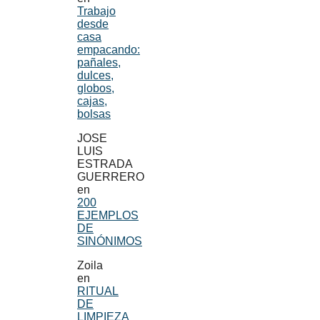
Trabajo
desde
casa
empacando:
pañales,
dulces,
globos,
cajas,
bolsas
JOSE
LUIS
ESTRADA
GUERRERO
en
200
EJEMPLOS
DE
SINÓNIMOS
Zoila
en
RITUAL
DE
LIMPIEZA