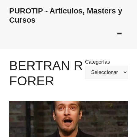
Saltar
PUROTIP - Artículos, Masters y
al
Cursos
contenido
Menú
BERTRAN R
Categorías
FORER