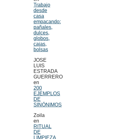
Trabajo
desde
casa
empacando:
pañales,
dulces,
globos,
cajas,
bolsas
JOSE
LUIS
ESTRADA
GUERRERO
en
200
EJEMPLOS
DE
SINÓNIMOS
Zoila
en
RITUAL
DE
LIMPIEZA