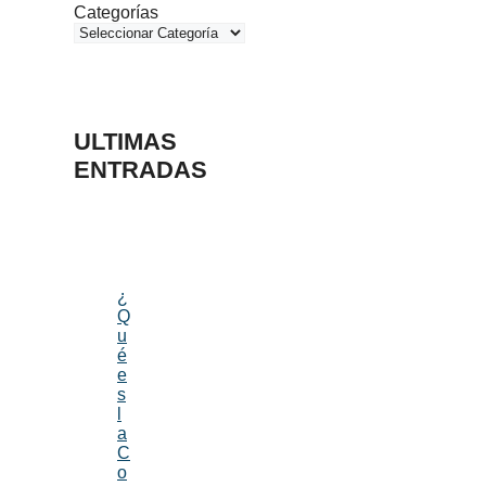
Categorías
ULTIMAS
ENTRADAS
¿
Q
u
é
e
s
l
a
C
o