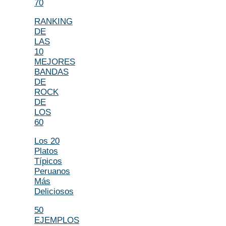
70
RANKING
DE
LAS
10
MEJORES
BANDAS
DE
ROCK
DE
LOS
60
Los 20
Platos
Típicos
Peruanos
Más
Deliciosos
50
EJEMPLOS