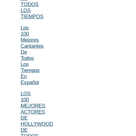
TODOS
LOS
TIEMPOS
Los
100
Mejores
Cantantes
De
Todos
Los
Tiempos
En
Español
LOS
100
MEJORES
ACTORES
DE
HOLLYWOOD
DE