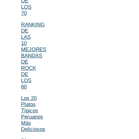
DE
LOS
70
RANKING
DE
LAS
10
MEJORES
BANDAS
DE
ROCK
DE
LOS
60
Los 20
Platos
Típicos
Peruanos
Más
Deliciosos