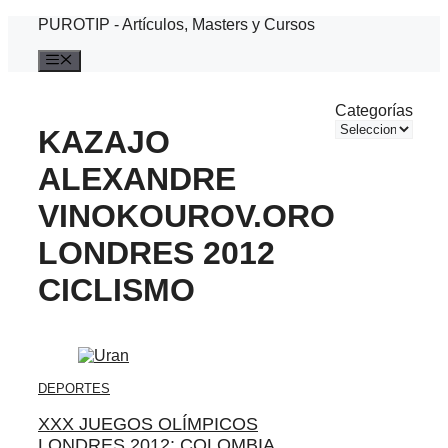
Saltar
PUROTIP - Artículos, Masters y Cursos
al
contenido
Menú
Categorías
KAZAJO
ALEXANDRE
VINOKOUROV.ORO
LONDRES 2012
CICLISMO
DEPORTES
XXX JUEGOS OLÍMPICOS
LONDRES 2012: COLOMBIA