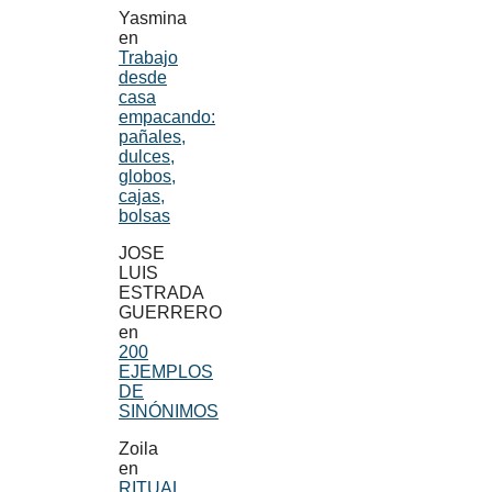
Yasmina
en
Trabajo
desde
casa
empacando:
pañales,
dulces,
globos,
cajas,
bolsas
JOSE
LUIS
ESTRADA
GUERRERO
en
200
EJEMPLOS
DE
SINÓNIMOS
Zoila
en
RITUAL