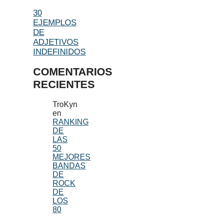
30
EJEMPLOS
DE
ADJETIVOS
INDEFINIDOS
COMENTARIOS
RECIENTES
TroKyn
en
RANKING
DE
LAS
50
MEJORES
BANDAS
DE
ROCK
DE
LOS
80