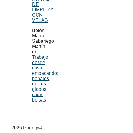
DE
LIMPIEZA
CON
VELAS
Belén
María
Sabariego
Martín
en
Trabajo
desde
casa
empacando:
pañales,
dulces,
globos,
cajas,
bolsas
2026 Purotip©