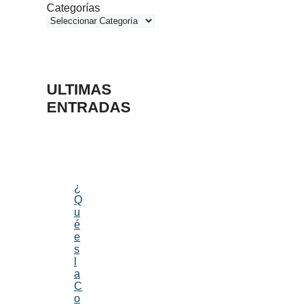
Categorías
ULTIMAS
ENTRADAS
¿
Q
u
é
e
s
l
a
C
o