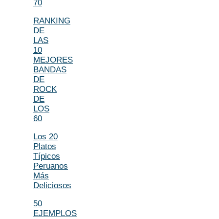
70
RANKING
DE
LAS
10
MEJORES
BANDAS
DE
ROCK
DE
LOS
60
Los 20
Platos
Típicos
Peruanos
Más
Deliciosos
50
EJEMPLOS