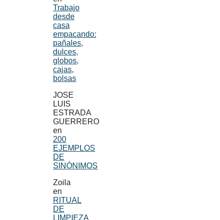
Trabajo
desde
casa
empacando:
pañales,
dulces,
globos,
cajas,
bolsas
JOSE
LUIS
ESTRADA
GUERRERO
en
200
EJEMPLOS
DE
SINÓNIMOS
Zoila
en
RITUAL
DE
LIMPIEZA