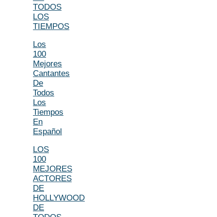
TODOS
LOS
TIEMPOS
Los
100
Mejores
Cantantes
De
Todos
Los
Tiempos
En
Español
LOS
100
MEJORES
ACTORES
DE
HOLLYWOOD
DE