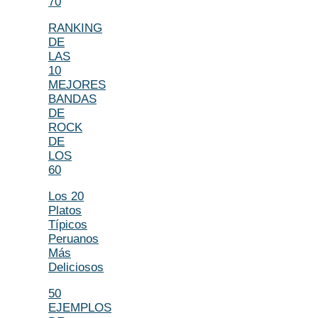
70
RANKING
DE
LAS
10
MEJORES
BANDAS
DE
ROCK
DE
LOS
60
Los 20
Platos
Típicos
Peruanos
Más
Deliciosos
50
EJEMPLOS