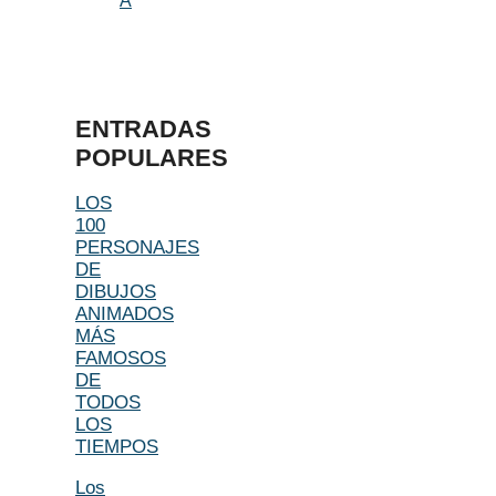
A
ENTRADAS
POPULARES
LOS
100
PERSONAJES
DE
DIBUJOS
ANIMADOS
MÁS
FAMOSOS
DE
TODOS
LOS
TIEMPOS
Los