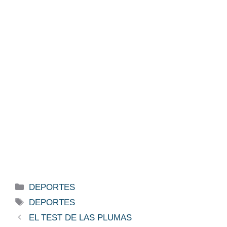
Categorías
DEPORTES
Etiquetas
DEPORTES
EL TEST DE LAS PLUMAS