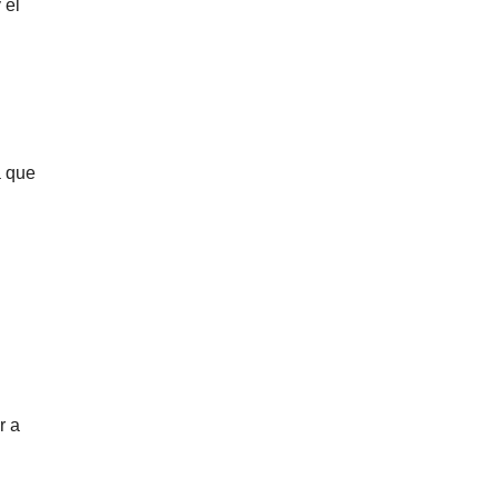
 el
a que
r a