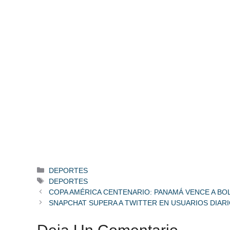
Categorías
DEPORTES
Etiquetas
DEPORTES
COPA AMÉRICA CENTENARIO: PANAMÁ VENCE A BOLI
SNAPCHAT SUPERA A TWITTER EN USUARIOS DIAR