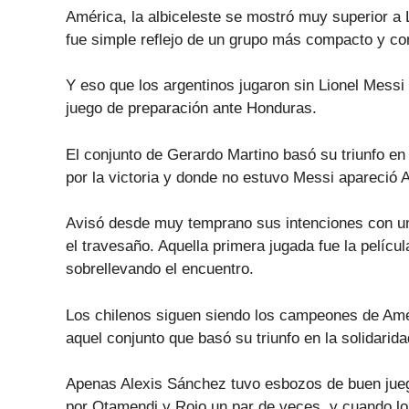
América, la albiceleste se mostró muy superior a L
fue simple reflejo de un grupo más compacto y con 
Y eso que los argentinos jugaron sin Lionel Messi 
juego de preparación ante Honduras.
El conjunto de Gerardo Martino basó su triunfo 
por la victoria y donde no estuvo Messi apareció A
Avisó desde muy temprano sus intenciones con un
el travesaño. Aquella primera jugada fue la películ
sobrellevando el encuentro.
Los chilenos siguen siendo los campeones de Améri
aquel conjunto que basó su triunfo en la solidarid
Apenas Alexis Sánchez tuvo esbozos de buen jueg
por Otamendi y Rojo un par de veces, y cuando lo