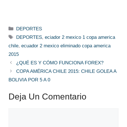
Categorías
DEPORTES
Etiquetas
DEPORTES
,
eciador 2 mexico 1 copa america
chile
,
ecuador 2 mexico eliminado copa america
2015
¿QUÉ ES Y CÓMO FUNCIONA FOREX?
COPA AMÉRICA CHILE 2015: CHILE GOLEA A
BOLIVIA POR 5 A 0
Deja Un Comentario
Comentario