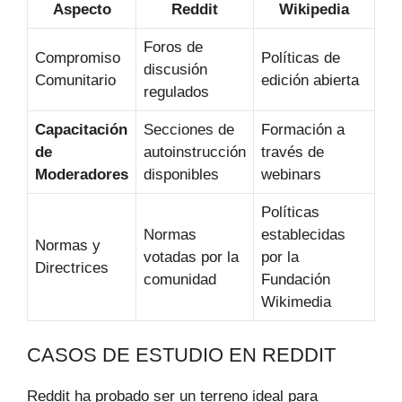
Aspecto
Reddit
Wikipedia
Foros de
Compromiso
Políticas de
discusión
Comunitario
edición abierta
regulados
Capacitación
Secciones de
Formación a
de
autoinstrucción
través de
Moderadores
disponibles
webinars
Políticas
Normas
establecidas
Normas y
votadas por la
por la
Directrices
comunidad
Fundación
Wikimedia
CASOS DE ESTUDIO EN REDDIT
Reddit ha probado ser un terreno ideal para