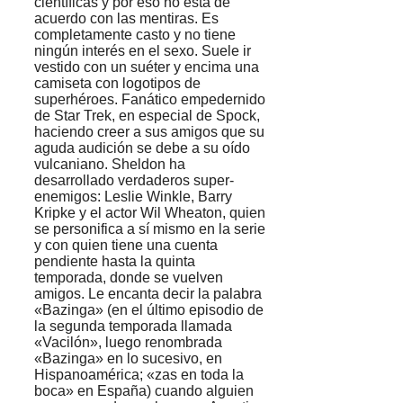
científicas y por eso no está de
acuerdo con las mentiras. Es
completamente casto y no tiene
ningún interés en el sexo. Suele ir
vestido con un suéter y encima una
camiseta con logotipos de
superhéroes. Fanático empedernido
de Star Trek, en especial de Spock,
haciendo creer a sus amigos que su
aguda audición se debe a su oído
vulcaniano. Sheldon ha
desarrollado verdaderos super-
enemigos: Leslie Winkle, Barry
Kripke y el actor Wil Wheaton, quien
se personifica a sí mismo en la serie
y con quien tiene una cuenta
pendiente hasta la quinta
temporada, donde se vuelven
amigos. Le encanta decir la palabra
«Bazinga» (en el último episodio de
la segunda temporada llamada
«Vacilón», luego renombrada
«Bazinga» en lo sucesivo, en
Hispanoamérica; «zas en toda la
boca» en España) cuando alguien