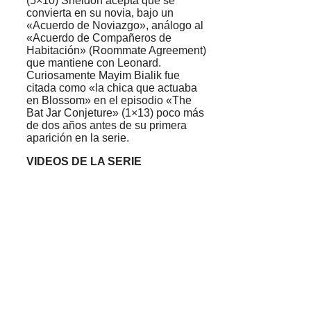
(5×10) Sheldon acepta que se
convierta en su novia, bajo un
«Acuerdo de Noviazgo», análogo al
«Acuerdo de Compañeros de
Habitación» (Roommate Agreement)
que mantiene con Leonard.
Curiosamente Mayim Bialik fue
citada como «la chica que actuaba
en Blossom» en el episodio «The
Bat Jar Conjeture» (1×13) poco más
de dos años antes de su primera
aparición en la serie.
VIDEOS DE LA SERIE