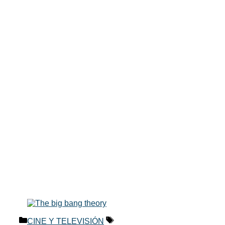
Categorías
Etiquetas
CINE Y TELEVISIÓN