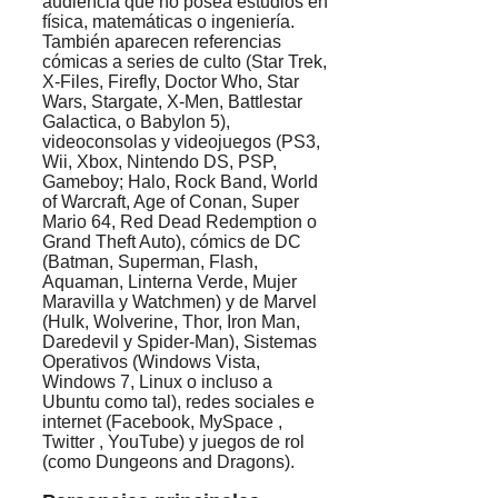
audiencia que no posea estudios en
física, matemáticas o ingeniería.
También aparecen referencias
cómicas a series de culto (Star Trek,
X-Files, Firefly, Doctor Who, Star
Wars, Stargate, X-Men, Battlestar
Galactica, o Babylon 5),
videoconsolas y videojuegos (PS3,
Wii, Xbox, Nintendo DS, PSP,
Gameboy; Halo, Rock Band, World
of Warcraft, Age of Conan, Super
Mario 64, Red Dead Redemption o
Grand Theft Auto), cómics de DC
(Batman, Superman, Flash,
Aquaman, Linterna Verde, Mujer
Maravilla y Watchmen) y de Marvel
(Hulk, Wolverine, Thor, Iron Man,
Daredevil y Spider-Man), Sistemas
Operativos (Windows Vista,
Windows 7, Linux o incluso a
Ubuntu como tal), redes sociales e
internet (Facebook, MySpace ,
Twitter , YouTube) y juegos de rol
(como Dungeons and Dragons).