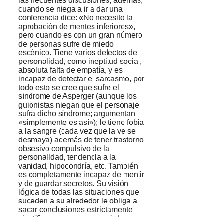
las frecuentes discusiones; además,
cuando se niega a ir a dar una
conferencia dice: «No necesito la
aprobación de mentes inferiores»,
pero cuando es con un gran número
de personas sufre de miedo
escénico. Tiene varios defectos de
personalidad, como ineptitud social,
absoluta falta de empatía, y es
incapaz de detectar el sarcasmo, por
todo esto se cree que sufre el
síndrome de Asperger (aunque los
guionistas niegan que el personaje
sufra dicho síndrome; argumentan
«simplemente es así»); le tiene fobia
a la sangre (cada vez que la ve se
desmaya) además de tener trastorno
obsesivo compulsivo de la
personalidad, tendencia a la
vanidad, hipocondría, etc. También
es completamente incapaz de mentir
y de guardar secretos. Su visión
lógica de todas las situaciones que
suceden a su alrededor le obliga a
sacar conclusiones estrictamente