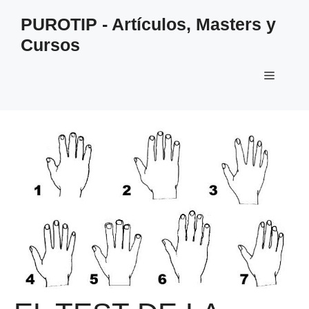
Saltar
PUROTIP - Artículos, Masters y
al
Cursos
contenido
Menú