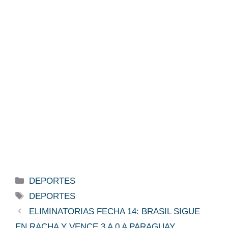
Categorías
DEPORTES
Etiquetas
DEPORTES
ELIMINATORIAS FECHA 14: BRASIL SIGUE
EN RACHA Y VENCE 3 A 0 A PARAGUAY