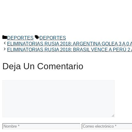
Categorías
Etiquetas
DEPORTES
DEPORTES
ELIMINATORIAS RUSIA 2018: ARGENTINA GOLEA 3 A 0
ELIMINATORIAS RUSIA 2018: BRASIL VENCE A PERÚ 2 
Deja Un Comentario
Comentario
Nombre
Correo
electrónico