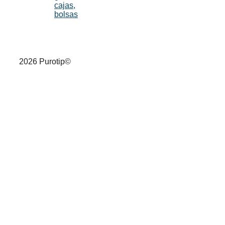
cajas,
bolsas
2026 Purotip©