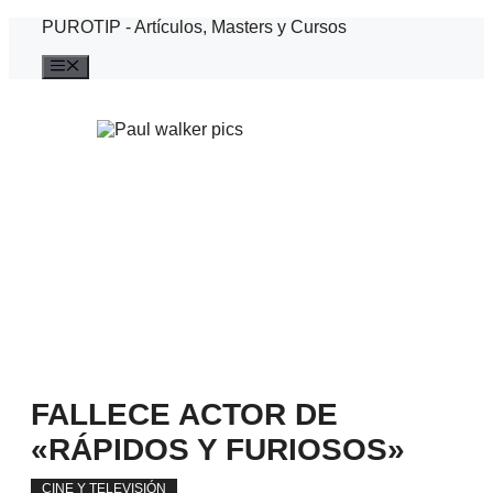
Saltar
PUROTIP - Artículos, Masters y Cursos
al
contenido
Menú
FALLECE ACTOR DE
«RÁPIDOS Y FURIOSOS»
CINE Y TELEVISIÓN