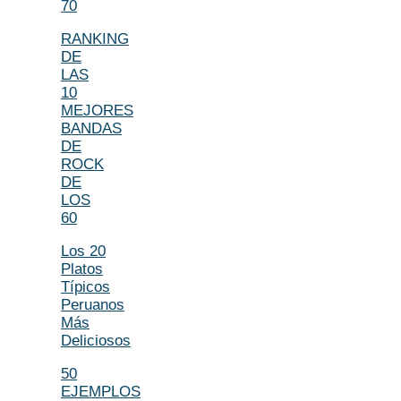
70
RANKING
DE
LAS
10
MEJORES
BANDAS
DE
ROCK
DE
LOS
60
Los 20
Platos
Típicos
Peruanos
Más
Deliciosos
50
EJEMPLOS