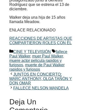
protagonizado junto a Génesis
Rodríguez que se estrena el 13 de
diciembre.
Walker deja una hija de 15 años
llamada Meadow.
ENLACE RELACIONADO
REACCIONES DE ARTISTAS QUE
COMPARTIERON ROLES CON ÈL
Categorías
Etiquetas
CINE Y TELEVISIÓN
fallece
Paul Walker
,
muer Paul Walker
,
muere actor pelicula rapidos y
furiosos
,
muerte de Paul Walker
rapidos y furiosos
JUNTOS EN CONCIERTO:
MARC ANTHONY, OLGA TAÑÒN Y
DON OMAR
FALLECE NELSON MANDELA
Deja Un