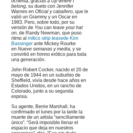
ochenta, gracias a
Up where I
belong,
su dueto con Jennifer
Warnes en
Oficial y caballero,
que le
valió un Grammy y un Oscar en
1983. Pero, sobre todo, por su
versión de
You can leave your hat
on,
de Randy Newman, que puso
ritmo al
mítico
strip tease
de Kim
Bassinger
ante Mickey Rourke
en
Nueve semanas y media,
y se
convirtió en himno erótico para toda
una generación.
John Robert Cocker, nacido el 20 de
mayo de 1944 en un suburbio de
Sheffield, vivía desde hace años en
Estados Unidos, en un rancho de
Colorado, junto a su segunda
esposa.
Su agente, Berrie Marshall, ha
confirmado el lunes por la tarde la
muerte de un artista “sencillamente
único”. “Será imposible llenar el
espacio que deja en nuestros