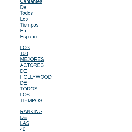
Cantantes
De
Todos
Los
Tiempos
En
Español
LOS
100
MEJORES
ACTORES
DE
HOLLYWOOD
DE
TODOS
LOS
TIEMPOS
RANKING
DE
LAS
40