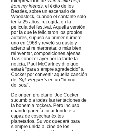
interpretación de
With a little help
from my friends,
el éxito de los
Beatles, sobre un escenario de
Woodstock, cuando el cantante solo
tenía 25 años, recogida en la
película del festival. Aquella versión,
por la que le felicitaron los propios
autores, supuso su primer número
uno en 1968 y reveló su gusto y
acierto al reinterpretar, o más bien
reinventar, composiciones ajenas.
Tras conocer ayer por la tarde la
noticia, Paul McCartney dijo que
estará “para siempre agradecido” a
Cocker por convertir aquella canción
del
Sgt. Pepper’s
en un “himno
del
soul”.
De origen proletario, Joe Cocker
sucumbió a todas las tentaciones de
la bohemia rockera. Pero incluso
cuando parecía tocar fondo era
capaz de cosechar éxitos
planetarios. Su voz quedará para
siempre unida al cine de los