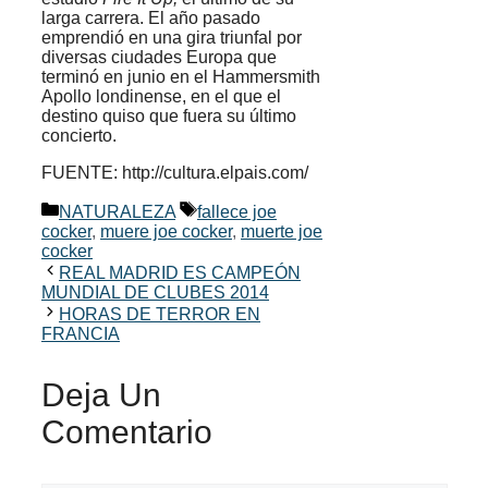
larga carrera. El año pasado
emprendió en una gira triunfal por
diversas ciudades Europa que
terminó en junio en el Hammersmith
Apollo londinense, en el que el
destino quiso que fuera su último
concierto.
FUENTE: http://cultura.elpais.com/
Categorías
Etiquetas
NATURALEZA
fallece joe
cocker
,
muere joe cocker
,
muerte joe
cocker
REAL MADRID ES CAMPEÓN
MUNDIAL DE CLUBES 2014
HORAS DE TERROR EN
FRANCIA
Deja Un
Comentario