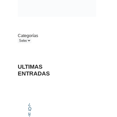
Categorías
ULTIMAS
ENTRADAS
¿
Q
u