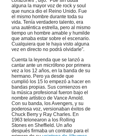
corazones”, dijo. “Fue sin duda
alguna la mayor voz de rock y soul
que nunca dio el Reino Unido. Fue
el mismo hombre durante toda su
vida. Tenía verdadero talento, era
una auténtica estrella, pero al mismo
tiempo un hombre amable y humilde
que amaba estar sobre el escenario.
Cualquiera que le haya visto alguna
vez en directo no podrá olvidarle”.
Cuenta la leyenda que se lanzó a
cantar ante un micrófono por primera
vez a los 12 años, en la banda de su
hermano. Pero ya desde que
cumplió los 15 lo empezó a hacer en
bandas propias. Sus comienzos en
la música profesional fueron bajo el
nombre artístico de Vance Arnold.
Con su banda, los Avengers, y su
poderosa voz, versionaban éxitos de
Chuck Berry y Ray Charles. En
1963 telonearon a los Rolling
Stones en Sheffield. Un año
después firmaba un contrato para el