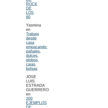
ROCK
DE
LOS
80
Yasmina
en
Trabajo
desde
casa
empacando:
pañales,
dulces,
globos,
cajas,
bolsas
JOSE
LUIS
ESTRADA
GUERRERO
en
200
EJEMPLOS
DE