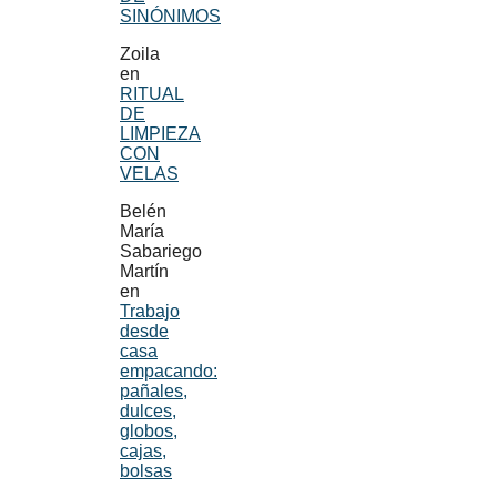
SINÓNIMOS
Zoila
en
RITUAL
DE
LIMPIEZA
CON
VELAS
Belén
María
Sabariego
Martín
en
Trabajo
desde
casa
empacando:
pañales,
dulces,
globos,
cajas,
bolsas