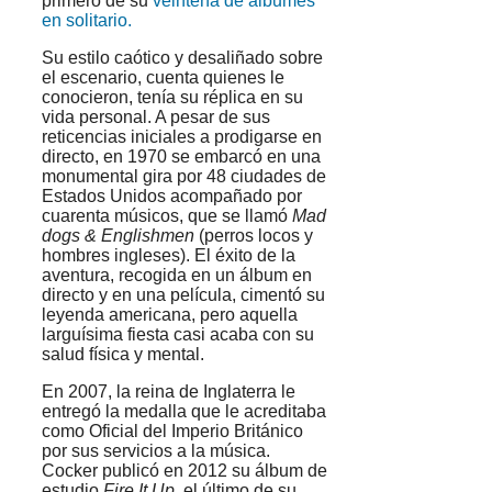
primero de su
veintena de álbumes
en solitario.
Su estilo caótico y desaliñado sobre
el escenario, cuenta quienes le
conocieron, tenía su réplica en su
vida personal. A pesar de sus
reticencias iniciales a prodigarse en
directo, en 1970 se embarcó en una
monumental gira por 48 ciudades de
Estados Unidos acompañado por
cuarenta músicos, que se llamó
Mad
dogs & Englishmen
(perros locos y
hombres ingleses). El éxito de la
aventura, recogida en un álbum en
directo y en una película, cimentó su
leyenda americana, pero aquella
larguísima fiesta casi acaba con su
salud física y mental.
En 2007, la reina de Inglaterra le
entregó la medalla que le acreditaba
como Oficial del Imperio Británico
por sus servicios a la música.
Cocker publicó en 2012 su álbum de
estudio
Fire It Up,
el último de su