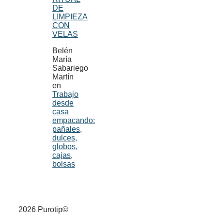
DE
LIMPIEZA
CON
VELAS
Belén
María
Sabariego
Martín
en
Trabajo
desde
casa
empacando:
pañales,
dulces,
globos,
cajas,
bolsas
2026 Purotip©