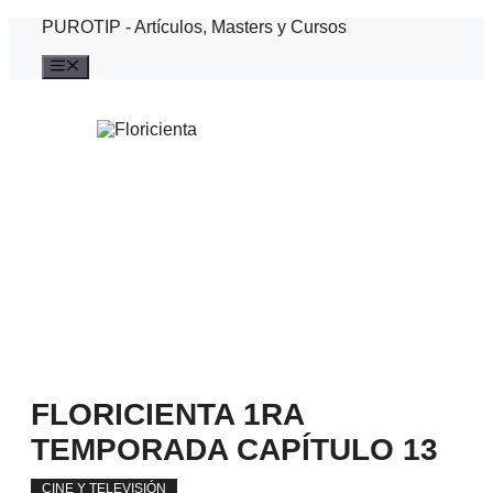
Saltar
PUROTIP - Artículos, Masters y Cursos
al
contenido
Menú
FLORICIENTA 1RA
TEMPORADA CAPÍTULO 13
CINE Y TELEVISIÓN