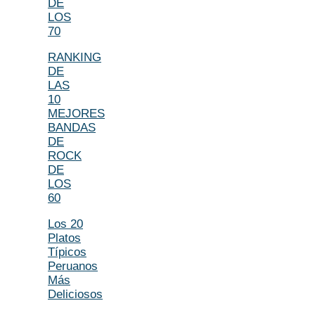
DE
LOS
70
RANKING
DE
LAS
10
MEJORES
BANDAS
DE
ROCK
DE
LOS
60
Los 20
Platos
Típicos
Peruanos
Más
Deliciosos