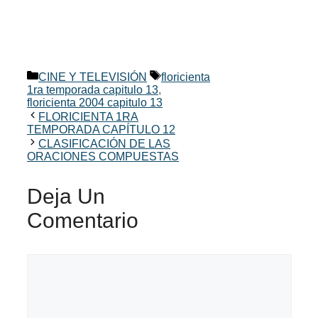
Categorías
Etiquetas
CINE Y TELEVISIÓN
floricienta
1ra temporada capitulo 13
,
floricienta 2004 capitulo 13
FLORICIENTA 1RA
TEMPORADA CAPÍTULO 12
CLASIFICACIÓN DE LAS
ORACIONES COMPUESTAS
Deja Un
Comentario
Comentario