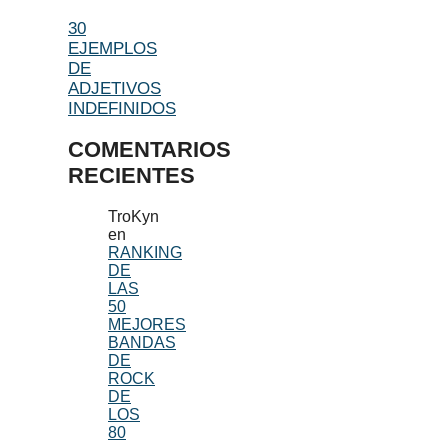
30
EJEMPLOS
DE
ADJETIVOS
INDEFINIDOS
COMENTARIOS
RECIENTES
TroKyn
en
RANKING
DE
LAS
50
MEJORES
BANDAS
DE
ROCK
DE
LOS
80