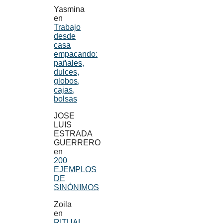
Yasmina
en
Trabajo
desde
casa
empacando:
pañales,
dulces,
globos,
cajas,
bolsas
JOSE
LUIS
ESTRADA
GUERRERO
en
200
EJEMPLOS
DE
SINÓNIMOS
Zoila
en
RITUAL