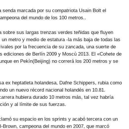
a senda marcada por su compatriota Usain Bolt el
 campeona del mundo de los 100 metros..
 sobre sus largas trenzas verdes teñidas que fluyen
 un metro y medio de estatura -la más baja de todas las
ivales por la frecuencia de su zancada, una suerte de
adas ediciones de Berlín 2009 y Moscú 2013. El «Cohete de
aunque en Pekín(Beijing) no correrá los 200 metros y se
osa ex heptatleta holandesa, Dafne Schippers, rubia como
iendo un nuevo récord nacional holandés en 10.81.
 carrera hubiera durado 10 metros más, tal vez habría
ión y al límite de sus fuerzas.
lamó su espacio en los sprints y acabó tercera con un
ell-Brown, campeona del mundo en 2007, que marcó