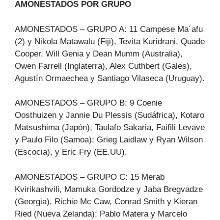
AMONESTADOS POR GRUPO
AMONESTADOS – GRUPO A: 11 Campese Ma´afu
(2) y Nikola Matawalu (Fiji), Tevita Kuridrani, Quade
Cooper, Will Genia y Dean Mumm (Australia),
Owen Farrell (Inglaterra), Alex Cuthbert (Gales),
Agustín Ormaechea y Santiago Vilaseca (Uruguay).
AMONESTADOS – GRUPO B: 9 Coenie
Oosthuizen y Jannie Du Plessis (Sudáfrica), Kotaro
Matsushima (Japón), Taulafo Sakaria, Faifili Levave
y Paulo Filo (Samoa); Grieg Laidlaw y Ryan Wilson
(Escocia), y Eric Fry (EE.UU).
AMONESTADOS – GRUPO C: 15 Merab
Kvirikashvili, Mamuka Gordodze y Jaba Bregvadze
(Georgia), Richie Mc Caw, Conrad Smith y Kieran
Ried (Nueva Zelanda); Pablo Matera y Marcelo