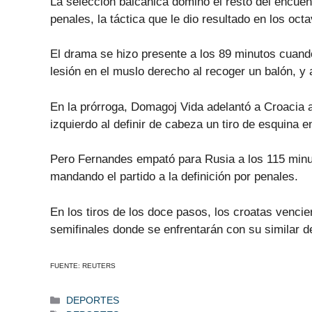
La selección balcánica dominó el resto del encuen
penales, la táctica que le dio resultado en los oct
El drama se hizo presente a los 89 minutos cuando
lesión en el muslo derecho al recoger un balón, y 
En la prórroga, Domagoj Vida adelantó a Croacia 
izquierdo al definir de cabeza un tiro de esquina 
Pero Fernandes empató para Rusia a los 115 minu
mandando el partido a la definición por penales.
En los tiros de los doce pasos, los croatas vencie
semifinales donde se enfrentarán con su similar d
FUENTE: REUTERS
Categorías
DEPORTES