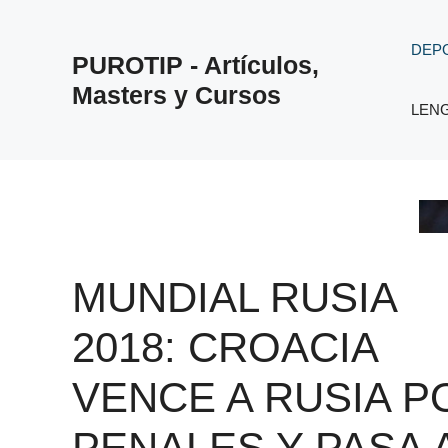
Saltar
al
DEP
PUROTIP - Artículos,
contenido
Masters y Cursos
LEN
MUNDIAL RUSIA
2018: CROACIA
VENCE A RUSIA P
PENALES Y PASA 