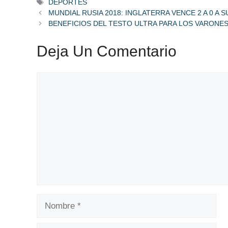
Etiquetas
DEPORTES
MUNDIAL RUSIA 2018: INGLATERRA VENCE 2 A 0 A S
BENEFICIOS DEL TESTO ULTRA PARA LOS VARONE
Deja Un Comentario
Comentario
Nombre