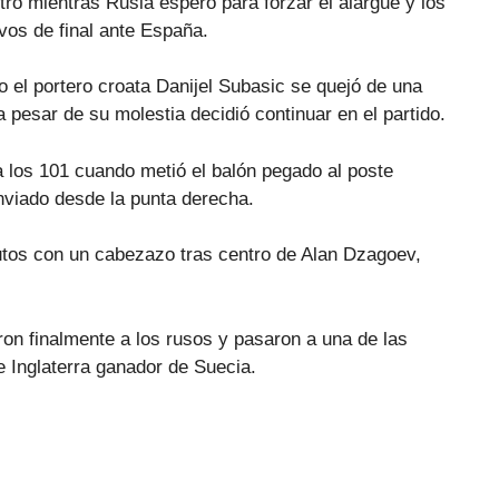
tro mientras Rusia esperó para forzar el alargue y los
avos de final ante España.
 el portero croata Danijel Subasic se quejó de una
a pesar de su molestia decidió continuar en el partido.
a los 101 cuando metió el balón pegado al poste
enviado desde la punta derecha.
tos con un cabezazo tras centro de Alan Dzagoev,
ron finalmente a los rusos y pasaron a una de las
e Inglaterra ganador de Suecia.