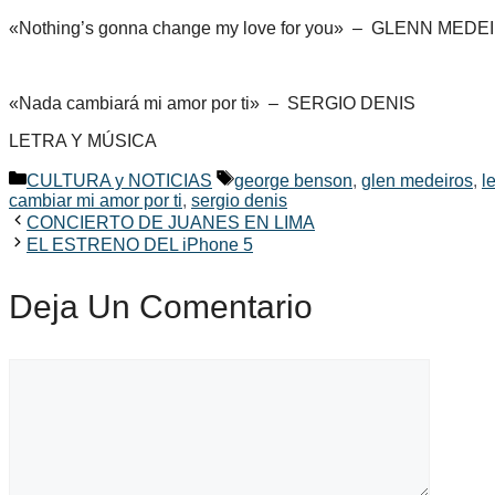
«Nothing’s gonna change my love for you» – GLENN MED
«Nada cambiará mi amor por ti» – SERGIO DENIS
LETRA Y MÚSICA
Categorías
Etiquetas
CULTURA y NOTICIAS
george benson
,
glen medeiros
,
l
cambiar mi amor por ti
,
sergio denis
CONCIERTO DE JUANES EN LIMA
EL ESTRENO DEL iPhone 5
Deja Un Comentario
Comentario