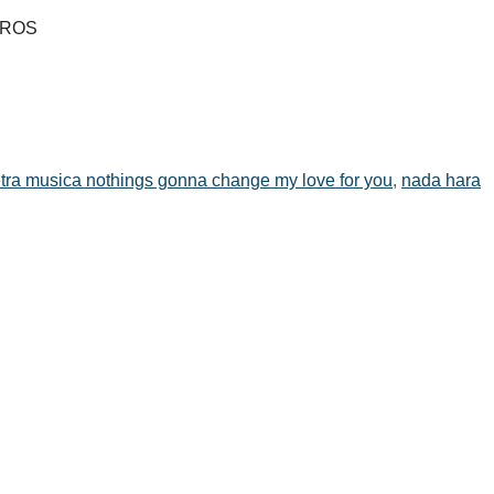
EIROS
etra musica nothings gonna change my love for you
,
nada hara