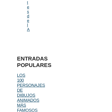
t
e
s
d
e
I
A
ENTRADAS
POPULARES
LOS
100
PERSONAJES
DE
DIBUJOS
ANIMADOS
MÁS
FAMOSOS