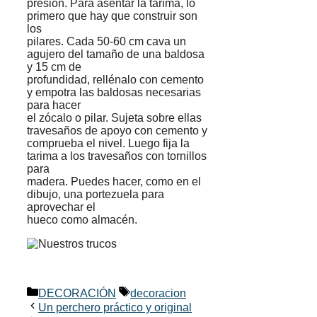
presión. Para asentar la tarima, lo
primero que hay que construir son
los
pilares. Cada 50-60 cm cava un
agujero del tamaño de una baldosa
y 15 cm de
profundidad, rellénalo con cemento
y empotra las baldosas necesarias
para hacer
el zócalo o pilar. Sujeta sobre ellas
travesaños de apoyo con cemento y
comprueba el nivel. Luego fija la
tarima a los travesaños con tornillos
para
madera. Puedes hacer, como en el
dibujo, una portezuela para
aprovechar el
hueco como almacén.
Categorías
Etiquetas
DECORACIÓN
decoracion
Un perchero práctico y original