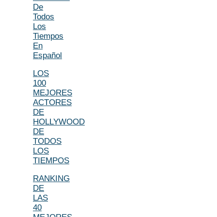
De
Todos
Los
Tiempos
En
Español
LOS
100
MEJORES
ACTORES
DE
HOLLYWOOD
DE
TODOS
LOS
TIEMPOS
RANKING
DE
LAS
40