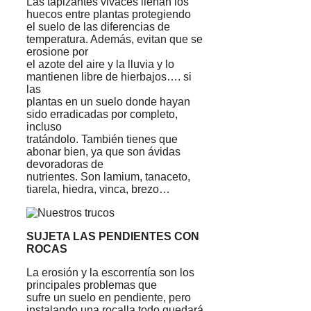
Las tapizantes vivaces llenan los
huecos entre plantas protegiendo
el suelo de las diferencias de
temperatura. Además, evitan que se
erosione por
el azote del aire y la lluvia y lo
mantienen libre de hierbajos…. si
las
plantas en un suelo donde hayan
sido erradicadas por completo,
incluso
tratándolo. También tienes que
abonar bien, ya que son ávidas
devoradoras de
nutrientes. Son lamium, tanaceto,
tiarela, hiedra, vinca, brezo…
SUJETA LAS PENDIENTES CON
ROCAS
La erosión y la escorrentía son los
principales problemas que
sufre un suelo en pendiente, pero
instalando una rocalla todo quedará