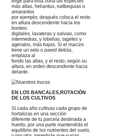
elige para esta zona las especies
más altas, heliantus, rudbequias o
amarantos
por ejemplo; después coloca el resto
en altura descendente hacia los
bordes:
digitales, lavateras y salvias, como
intermedias, y lobelias, tagetes y
ageratos, más bajas. Si el macizo
tiene un seto o pared detrás,
emplaza al
fondo las altas, y el resto, según su
altura, en orden descendente hacia
delante.
EN LOS BANCALES,ROTACIÓN
DE LOS CULTIVOS
Si cada año cultivas cada grupo de
hortalizas en una sección
diferente de tu parcela destinada a
huerto, por una parte mantendrás el
equilibrio de los nutrientes del suelo,
y por otra, impedirás que surjan