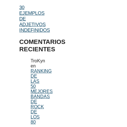
30
EJEMPLOS
DE
ADJETIVOS
INDEFINIDOS
COMENTARIOS
RECIENTES
TroKyn
en
RANKING
DE
LAS
50
MEJORES
BANDAS
DE
ROCK
DE
LOS
80