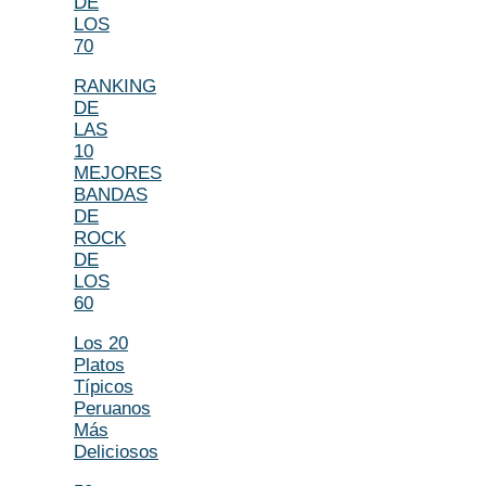
DE
LOS
70
RANKING
DE
LAS
10
MEJORES
BANDAS
DE
ROCK
DE
LOS
60
Los 20
Platos
Típicos
Peruanos
Más
Deliciosos