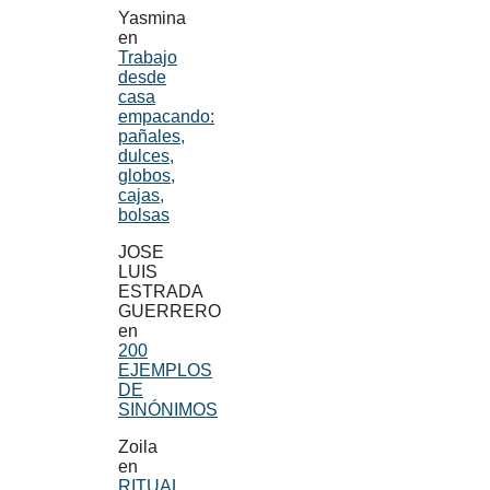
Yasmina
en
Trabajo
desde
casa
empacando:
pañales,
dulces,
globos,
cajas,
bolsas
JOSE
LUIS
ESTRADA
GUERRERO
en
200
EJEMPLOS
DE
SINÓNIMOS
Zoila
en
RITUAL