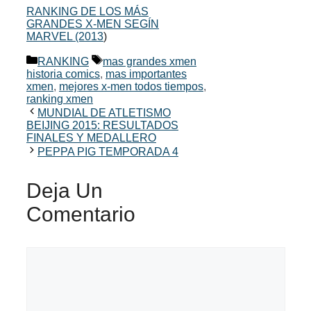
RANKING DE LOS MÁS
GRANDES X-MEN SEGÍN
MARVEL (2013
)
Categorías
Etiquetas
RANKING
mas grandes xmen
historia comics
,
mas importantes
xmen
,
mejores x-men todos tiempos
,
ranking xmen
MUNDIAL DE ATLETISMO
BEIJING 2015: RESULTADOS
FINALES Y MEDALLERO
PEPPA PIG TEMPORADA 4
Deja Un
Comentario
Comentario