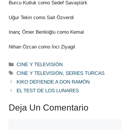
Burcu Kutluk como Sedef Savaştürk
Uğur Tekin como Sait Özverdi
Inanç Ömer Benlioğlu como Kemal
Nihan Özcan como İnci Ziyagil
Categorías
CINE Y TELEVISIÓN
Etiquetas
CINE Y TELEVISIÓN
,
SERIES TURCAS
KIKO DEFIENDE A DON RAMÓN
EL TEST DE LOS LUNARES
Deja Un Comentario
Comentario