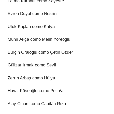
Fatma Karanfil como Şayeste
Evren Duyal como Nesrin
Ufuk Kaplan como Katya
Münir Akça como Melih Yöreoğlu
Burçin Oraloğlu como Çetin Özder
Gülizar Irmak como Sevil
Zerrin Arbaş como Hülya
Hayal Köseoğlu como Pelin/a
Alay Cihan como Capitán Rıza