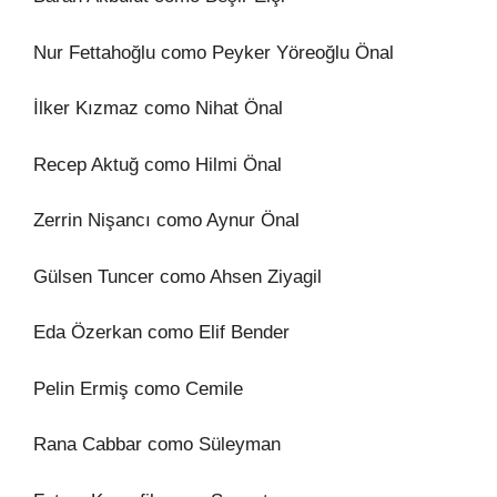
Nur Fettahoğlu como Peyker Yöreoğlu Önal
İlker Kızmaz como Nihat Önal
Recep Aktuğ como Hilmi Önal
Zerrin Nişancı como Aynur Önal
Gülsen Tuncer como Ahsen Ziyagil
Eda Özerkan como Elif Bender
Pelin Ermiş como Cemile
Rana Cabbar como Süleyman