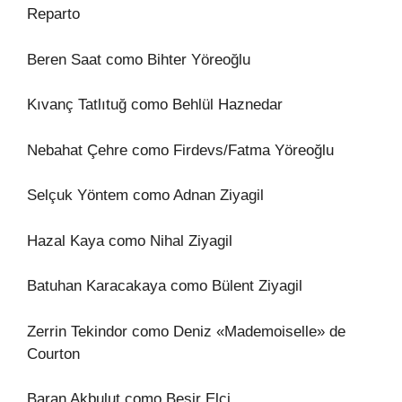
Reparto
Beren Saat como Bihter Yöreoğlu
Kıvanç Tatlıtuğ como Behlül Haznedar
Nebahat Çehre como Firdevs/Fatma Yöreoğlu
Selçuk Yöntem como Adnan Ziyagil
Hazal Kaya como Nihal Ziyagil
Batuhan Karacakaya como Bülent Ziyagil
Zerrin Tekindor como Deniz «Mademoiselle» de
Courton
Baran Akbulut como Beşir Elçi