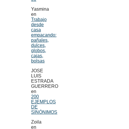
Yasmina
en
Trabajo
desde
casa
empacando:
pañales,
dulces,
globos,
cajas,
bolsas
JOSE
LUIS
ESTRADA
GUERRERO
en
200
EJEMPLOS
DE
SINÓNIMOS
Zoila
en