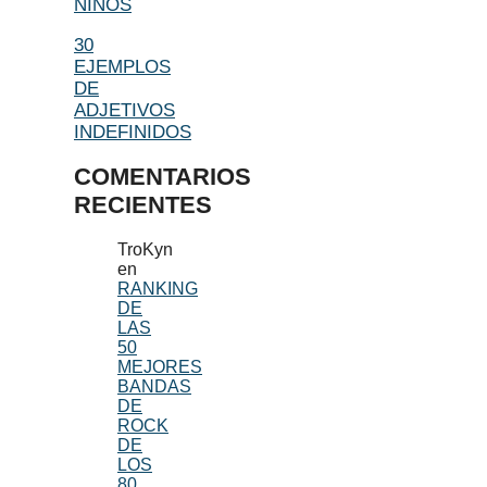
NIÑOS
30
EJEMPLOS
DE
ADJETIVOS
INDEFINIDOS
COMENTARIOS
RECIENTES
TroKyn
en
RANKING
DE
LAS
50
MEJORES
BANDAS
DE
ROCK
DE
LOS
80