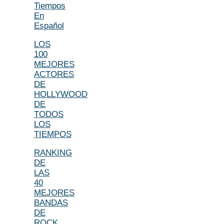
Tiempos
En
Español
LOS
100
MEJORES
ACTORES
DE
HOLLYWOOD
DE
TODOS
LOS
TIEMPOS
RANKING
DE
LAS
40
MEJORES
BANDAS
DE
ROCK