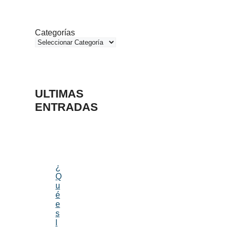
Categorías
ULTIMAS
ENTRADAS
¿
Q
u
é
e
s
l