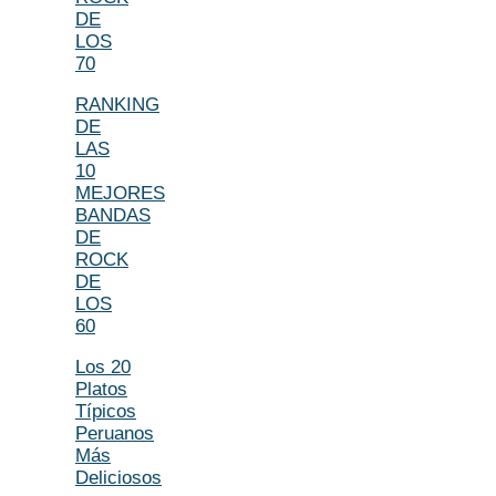
DE
LOS
70
RANKING
DE
LAS
10
MEJORES
BANDAS
DE
ROCK
DE
LOS
60
Los 20
Platos
Típicos
Peruanos
Más
Deliciosos