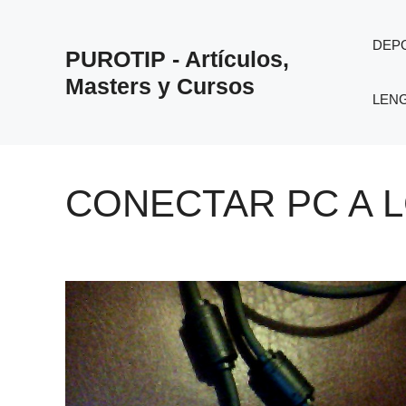
Saltar
al
DEP
PUROTIP - Artículos,
contenido
Masters y Cursos
LEN
CONECTAR PC A 