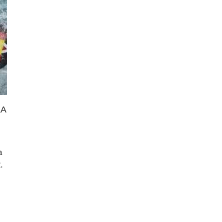
LA
a
.