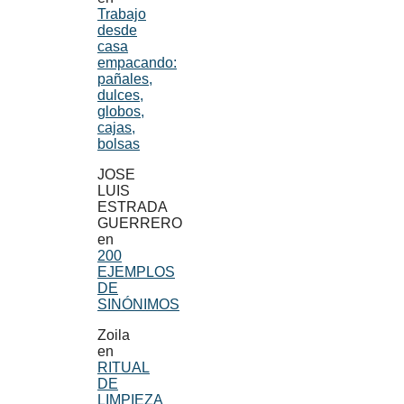
Trabajo
desde
casa
empacando:
pañales,
dulces,
globos,
cajas,
bolsas
JOSE
LUIS
ESTRADA
GUERRERO
en
200
EJEMPLOS
DE
SINÓNIMOS
Zoila
en
RITUAL
DE
LIMPIEZA