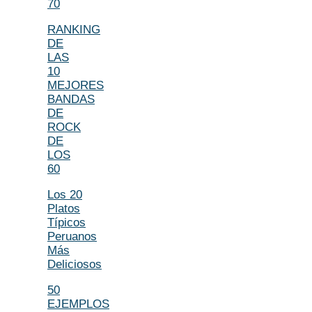
70
RANKING
DE
LAS
10
MEJORES
BANDAS
DE
ROCK
DE
LOS
60
Los 20
Platos
Típicos
Peruanos
Más
Deliciosos
50
EJEMPLOS