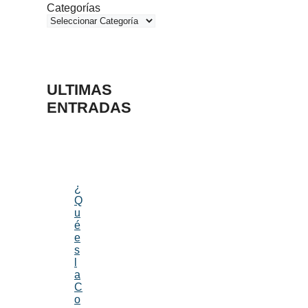
Categorías
ULTIMAS
ENTRADAS
¿
Q
u
é
e
s
l
a
C
o