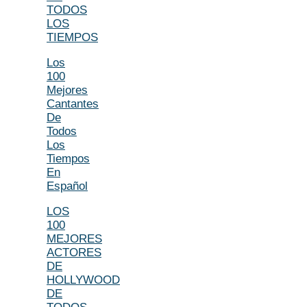
TODOS
LOS
TIEMPOS
Los
100
Mejores
Cantantes
De
Todos
Los
Tiempos
En
Español
LOS
100
MEJORES
ACTORES
DE
HOLLYWOOD
DE