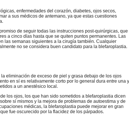
lógicas, enfermedades del corazón, diabetes, ojos secos,
ormar a sus médicos de antemano, ya que estas cuestiones
a.
romiso de seguir todas las instrucciones post-quirúrgicas, que
s tres a cinco días hasta que se quiten puntos permanentes. Las
en las semanas siguientes a la cirugía también. Cualquier
almente no se considera buen candidato para la blefaroplastia.
 la eliminación de exceso de piel y grasa debajo de los ojos
nto en sí es relativamente corto por lo general dura entre una 
tidos a un anestésico local.
de los ojos, los que han sido sometidos a blefaroplastia dicen
 sobre sí mismos y la mejora de problemas de autoestima y de
ocupaciones médicas, la blefaroplastia puede mejorar en gran
a que fue oscurecido por la flacidez de los párpados.