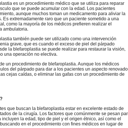
astia es un procedimiento médico que se utiliza para reparar
úsculo que se puede acumular con la edad. Los pacientes
dimiento, aunque muchos toman un medicamento para aliviar la
jos. Es extremadamente raro que un paciente sometido a una
al, como la mayoría de los médicos prefieren realizar el
a ambulatoria.
lastia también puede ser utilizado como una intervención
nia grave, que es cuando el exceso de piel del párpado
de la blefaroplastia se puede realizar para restaurar la visión,
 una operación no electiva.
de un procedimiento de blefaroplastia. Aunque los médicos
úsculos del párpado para dar a los pacientes un aspecto renovado
las cejas caídas, o eliminar las gafas con un procedimiento de
a?
tes que buscan la blefaroplastia estar en excelente estado de
sultados de la cirugía. Los factores que comúnmente se pesan pa
incluyen la edad, tipo de piel y el origen étnico, así como el
n buscando en el procedimiento con fines médicos en lugar de