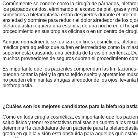
Comúnmente se conoce como la cirugía de párpados, blefaropl
los párpados caídos, eliminando el exceso de piel, grasa y m
sometidos a blefaroplastia estan despiertos durante el proce
ansiedad y dormirse para reducir el dolor alrededor de los o
blefaroplastia requiera una estancia de una noche en el hospit
procedimiento en sus propias oficinas o en un centro de cirugí
Aunque normalmente se realiza con fines cosméticos, blefarop
médica para aquellos que sufren enfermedades como la miaste
superior está causando una pérdida de la visión periférica. Des
muchos proveedores de seguros cubren el procedimiento como
Es importante que los pacientes comprendan las limitaciones 
pueden cortar la piel y la grasa tejido suelto y apretar los m
no pueden eliminar las arrugas alrededor de los ojos, levanta 
blefaroplastia.
¿Cuáles son los mejores candidatos para la blefaroplasti
Como en toda cirugía cosmética, es importante que los pacien
salud física y tener expectativas realistas en cuanto a los re
determinar la candidatura de un paciente para la blefaroplastia 
grado en que la visión está obstruida para aquellos que está