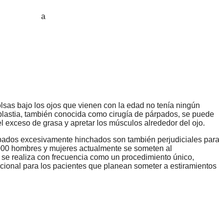
lsas bajo los ojos que vienen con la edad no tenía ningún
oplastia, también conocida como cirugía de párpados, se puede
el exceso de grasa y apretar los músculos alrededor del ojo.
pados excesivamente hinchados son también perjudiciales par
.000 hombres y mujeres actualmente se someten al
 se realiza con frecuencia como un procedimiento único,
onal para los pacientes que planean someter a estiramientos