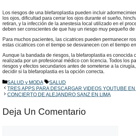
Los riesgos de una blefaroplastia pueden incluir adormecimient
los ojos, dificultad para cerrar los ojos durante el sueño, hi
retiran, y la infección de la anestesia local utilizado en el pr
deben ser conscientes de que hay un riesgo muy pequeño de l
Para muchos pacientes, las cicatrices pueden permanecer ros
estas cicatrices con el tiempo se desvanecen con el tiempo en 
Aunque la bandada de riesgos, la blefaroplastia es conocida
realizada por un profesional médico con licencia. Todos los p
riesgos y efectos secundarios antes de someterse a la cirugía
decidir si la blefaroplastia es la opción correcta.
Categorías
Etiquetas
SALUD y MODA
SALUD
TRES APPS PARA DESCARGAR VIDEOS YOUTUBE EN
CONCIERTO DE ALEJANDRO SANZ EN LIMA
Deja Un Comentario
Comentario