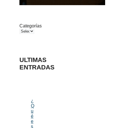
Categorías
ULTIMAS
ENTRADAS
¿
Q
u
é
e
s