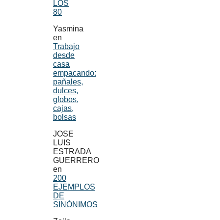
LOS
80
Yasmina
en
Trabajo
desde
casa
empacando:
pañales,
dulces,
globos,
cajas,
bolsas
JOSE
LUIS
ESTRADA
GUERRERO
en
200
EJEMPLOS
DE
SINÓNIMOS