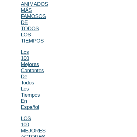
ANIMADOS
MÁS
FAMOSOS
DE
TODOS
LOS
TIEMPOS
Los
100
Mejores
Cantantes
De
Todos
Los
Tiempos
En
Español
LOS
100
MEJORES
ACTORES