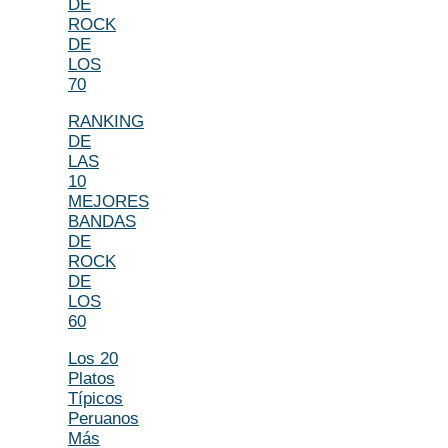
DE
ROCK
DE
LOS
70
RANKING
DE
LAS
10
MEJORES
BANDAS
DE
ROCK
DE
LOS
60
Los 20
Platos
Típicos
Peruanos
Más