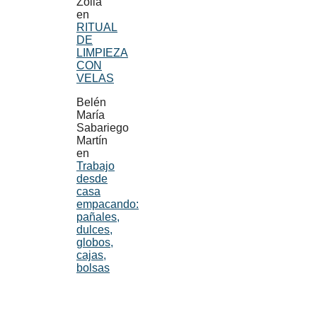
Zoila
en
RITUAL
DE
LIMPIEZA
CON
VELAS
Belén
María
Sabariego
Martín
en
Trabajo
desde
casa
empacando:
pañales,
dulces,
globos,
cajas,
bolsas