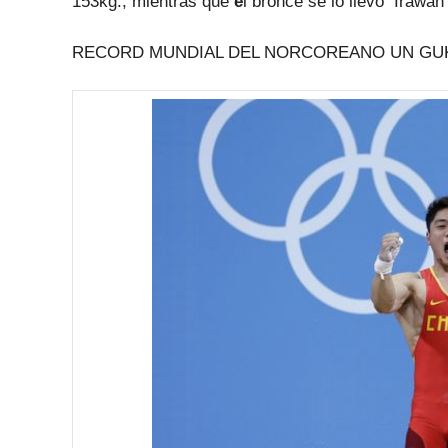
153kg., mientras que
e
l bronce se lo llevó Irawan
RECORD MUNDIAL DEL NORCOREANO UN GU