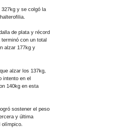
 327kg y se colgó la
alterofilia.
alla de plata y récord
 terminó con un total
ón alzar 177kg y
nque alzar los 137kg,
 intento en el
con 140kg en esta
logró sostener el peso
ercera y última
d olímpico.