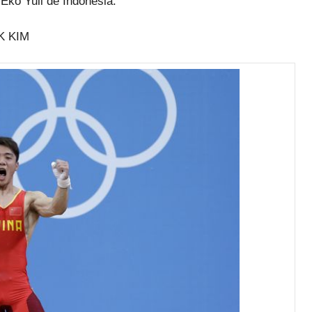
 Eko Yuli de Indonesia.
K KIM