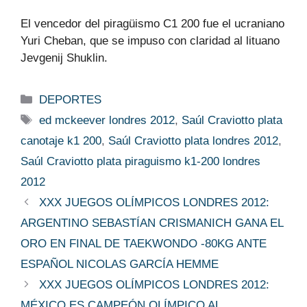
El vencedor del piragüismo C1 200 fue el ucraniano
Yuri Cheban, que se impuso con claridad al lituano
Jevgenij Shuklin.
Categorías
DEPORTES
Etiquetas
ed mckeever londres 2012
,
Saúl Craviotto plata
canotaje k1 200
,
Saúl Craviotto plata londres 2012
,
Saúl Craviotto plata piraguismo k1-200 londres
2012
XXX JUEGOS OLÍMPICOS LONDRES 2012:
ARGENTINO SEBASTÍAN CRISMANICH GANA EL
ORO EN FINAL DE TAEKWONDO -80KG ANTE
ESPAÑOL NICOLAS GARCÍA HEMME
XXX JUEGOS OLÍMPICOS LONDRES 2012:
MÉXICO ES CAMPEÓN OLÍMPICO AL