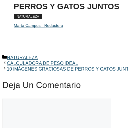
PERROS Y GATOS JUNTOS
NATURALEZA
Marta Campos - Redactora
Categorías
NATURALEZA
CALCULADORA DE PESO IDEAL
10 IMÁGENES GRACIOSAS DE PERROS Y GATOS JUN
Deja Un Comentario
Comentario