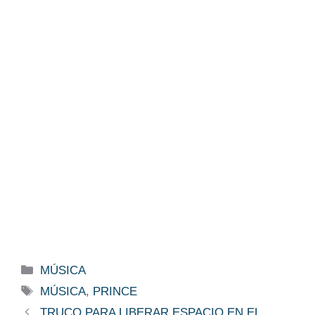
Categorías
MÚSICA
Etiquetas
MÚSICA
,
PRINCE
TRUCO PARA LIBERAR ESPACIO EN EL