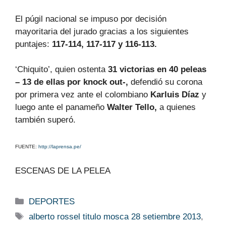
El púgil nacional se impuso por decisión
mayoritaria del jurado gracias a los siguientes
puntajes:
117-114, 117-117 y 116-113.
‘Chiquito’, quien ostenta
31 victorias en 40 peleas
– 13 de ellas por knock out-,
defendió su corona
por primera vez ante el colombiano
Karluis Díaz
y
luego ante el panameño
Walter Tello,
a quienes
también superó.
FUENTE:
http://laprensa.pe/
ESCENAS DE LA PELEA
Categorías
DEPORTES
Etiquetas
alberto rossel titulo mosca 28 setiembre 2013
,