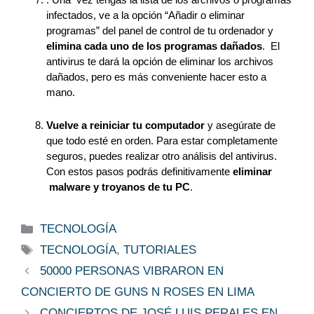
infectados, ve a la opción “Añadir o eliminar 
programas” del panel de control de tu ordenador y 
elimina cada uno de los programas dañados
.  El 
antivirus te dará la opción de eliminar los archivos 
dañados, pero es más conveniente hacer esto a 
mano. 
Vuelve a reiniciar tu computador
 y asegúrate de 
que todo esté en orden. Para estar completamente 
seguros, puedes realizar otro análisis del antivirus. 
Con estos pasos podrás definitivamente 
eliminar 
 malware y troyanos de tu PC
. 
Categorías
TECNOLOGÍA
Etiquetas
TECNOLOGÍA
,
TUTORIALES
50000 PERSONAS VIBRARON EN
CONCIERTO DE GUNS N ROSES EN LIMA
CONCIERTOS DE JOSÉ LUIS PERALES EN