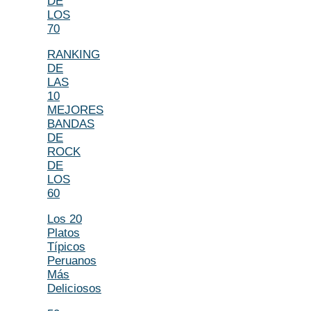
DE
LOS
70
RANKING
DE
LAS
10
MEJORES
BANDAS
DE
ROCK
DE
LOS
60
Los 20
Platos
Típicos
Peruanos
Más
Deliciosos