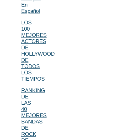
En
Español
LOS
100
MEJORES
ACTORES
DE
HOLLYWOOD
DE
TODOS
LOS
TIEMPOS
RANKING
DE
LAS
40
MEJORES
BANDAS
DE
ROCK