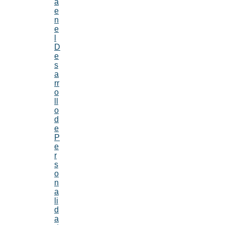
a
e
n
e
l
D
e
s
a
rr
o
ll
o
d
e
P
e
r
s
o
n
a
li
d
a