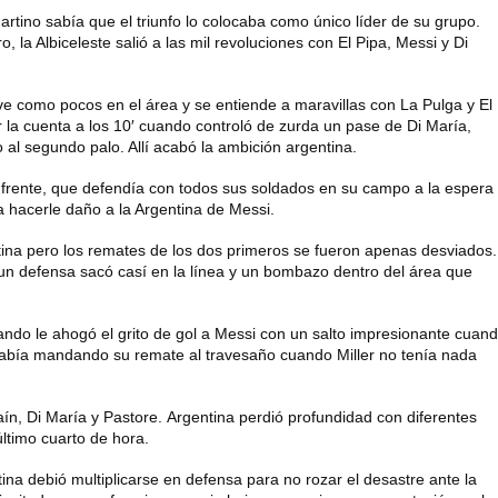
Martino sabía que el triunfo lo colocaba como único líder de su grupo.
ro
, la Albiceleste salió a las mil revoluciones con El Pipa, Messi y Di
e como pocos en el área y se entiende a maravillas con La Pulga y El
r la cuenta a los 10′ cuando
controló de zurda un pase de Di María,
 al segundo palo
. Allí acabó la ambición argentina.
 enfrente, que defendía con todos sus soldados en su campo a la espera
ra hacerle daño a la Argentina de Messi.
tina pero los remates de los dos primeros se fueron apenas desviados.
 un defensa sacó casí en la línea y un bombazo dentro del área que
ndo le ahogó el grito de gol a Messi con un salto impresionante cuan
había mandando su remate al travesaño cuando Miller no tenía nada
aín, Di María y Pastore.
Argentina perdió profundidad con diferentes
último cuarto de hora.
na debió multiplicarse en defensa para no rozar el desastre ante la