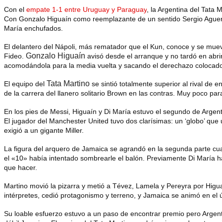
Con el
empate 1-1 entre Uruguay y Paraguay
, la Argentina del Tata 
Con
Gonzalo Higuaín
como reemplazante de un sentido
Sergio Ague
María enchufados.
El delantero del Nápoli, más rematador que el Kun, conoce y se muev
Gonzalo Higuaín
Fideo.
avisó desde el arranque y no tardó en abri
acomodándola para la media vuelta y sacando el derechazo colocado
Tata Martino
El equipo del
se sintió totalmente superior al rival de
de la carrera del llanero solitario Brown en las contras. Muy poco pa
En los pies de Messi, Higuaín y Di María estuvo el segundo de Argen
El jugador del Manchester United tuvo dos clarísimas: un ‘globo’ que
exigió a un gigante Miller.
La figura del arquero de Jamaica se agrandó en la segunda parte cua
el «10» había intentado sombrearle el balón
. Previamente Di María 
que hacer.
Martino movió la pizarra y metió a Tévez, Lamela y Pereyra por Higu
intérpretes, cedió protagonismo y terreno, y Jamaica se animó en el 
Su loable esfuerzo estuvo a un paso de encontrar premio pero Argenti