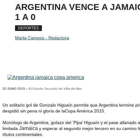
ARGENTINA VENCE A JAMAI
1 A 0
DEPORTES
Marta Campos - Redactora
20 JUNIO 2015 –
El
Estadio Sausalito
de Viña del Mar
Un solitario gol de
Gonzalo Higuaín
permite que
Argentina
termine pri
despidió sin pena ni gloria de la
Copa América 2015
.
Monólogo de Argentina, golazo del ‘Pipa’ Higuaín y el pase allanado a
Jamaica
limitada
y esperar al segundo mejor tercero en su camino ha
títulos continentales.