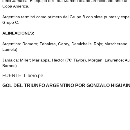
débil Jamaica. El equipo del Tata Martino acabó arrinconado ante un i
Copa América.
Argentina
terminó como primero del Grupo B con siete puntos y espera
Grupo C.
ALINEACIONES:
Argentina: Romero; Zabaleta, Garay, Demichelis, Rojo; Mascherano, Bi
Lamela).
Jamaica: Miller; Mariappa, Hector (70′ Taylor), Morgan, Lawrence; Au
Barnes).
FUENTE: Libero.pe
GOL DEL TRIUNFO ARGENTINO POR GONZALO HIGUAI