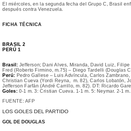
El miércoles, en la segunda fecha del Grupo C, Brasil en
después contra Venezuela.
FICHA TÉCNICA
BRASIL 2
PERÚ 1
Brasil:
Jefferson; Dani Alves, Miranda, David Luiz, Filipe 
Fred (Roberto Firmino, m.75) – Diego Tardelli (Douglas 
Perú:
Pedro Gallese – Luis Advíncula, Carlos Zambrano,
Christian Cueva (Yordi Reyna, m. 82), Carlos Lobatón, J
Jefferson Farfán (André Carrillo, m. 82). DT: Ricardo Gar
Goles:
0-1 m. 3: Cristian Cueva. 1-1 m. 5: Neymar. 2-1 
FUENTE: AFP
LOS GOLES DEL PARTIDO
GOL DE DOUGLAS