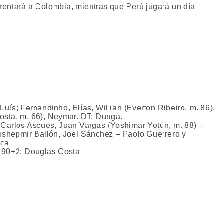
frentará a Colombia, mientras que Perú jugará un día
Luís; Fernandinho, Elías, Willian (Everton Ribeiro, m. 86),
Costa, m. 66), Neymar. DT: Dunga.
 Carlos Ascues, Juan Vargas (Yoshimar Yotún, m. 88) –
oshepmir Ballón, Joel Sánchez – Paolo Guerrero y
eca.
m. 90+2: Douglas Costa