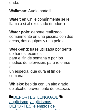
onda.
Walkman:
Audio portatil
Water
: en Chile comúnmente se le
llama a si al excusado (inodoro)
Water polo
: deporte realizado
comúnmente en una piscina con dos
arcos, dos equipos y una pelota.
Week-end
: frase utilizada por gente
de hartos recursos,
para el fin de semana o por los
medios de televisión, para referirse
a
un especial que dura el fin de
semana
Whisky
: bebida con un alto grado
de alcohol proveniente de escocia.
Categorías
Etiquetas
DEPORTES
,
LENGUAJE
anglicismo
,
anglicismos
,
DEPORTES
,
ejemplos de