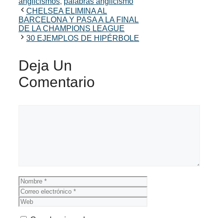
anglicismos
,
palabras anglicismo
CHELSEA ELIMINA AL
BARCELONA Y PASA A LA FINAL
DE LA CHAMPIONS LEAGUE
30 EJEMPLOS DE HIPÉRBOLE
Deja Un
Comentario
Comentario
Nombre
Correo
electrónico
Web