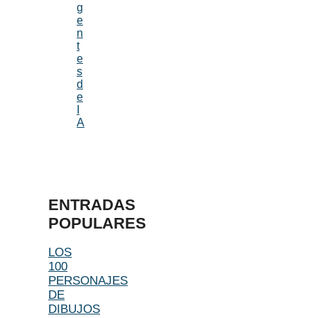
g
e
n
t
e
s
d
e
I
A
ENTRADAS
POPULARES
LOS
100
PERSONAJES
DE
DIBUJOS