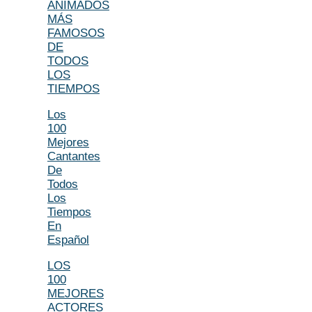
ANIMADOS
MÁS
FAMOSOS
DE
TODOS
LOS
TIEMPOS
Los
100
Mejores
Cantantes
De
Todos
Los
Tiempos
En
Español
LOS
100
MEJORES
ACTORES